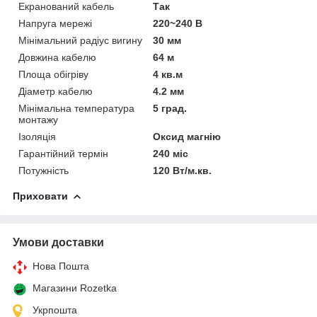
Екранований кабель
Так
Напруга мережі
220~240 В
Мінімальний радіус вигину
30 мм
Довжина кабелю
64 м
Площа обігріву
4 кв.м
Діаметр кабелю
4.2 мм
Мінімальна температура
5 град.
монтажу
Ізоляція
Оксид магнію
Гарантійний термін
240 міс
Потужність
120 Вт/м.кв.
Приховати
Умови доставки
Нова Пошта
Магазини Rozetka
Укрпошта