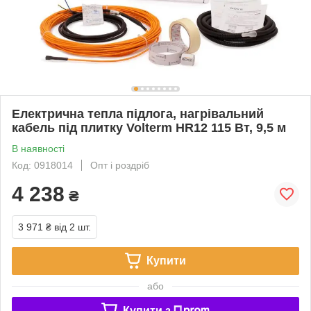
Електрична тепла підлога, нагрівальний
кабель під плитку Volterm HR12 115 Вт, 9,5 м
В наявності
Код: 0918014
Опт і роздріб
4 238
₴
3 971 ₴
від 2 шт.
Купити
або
Купити з