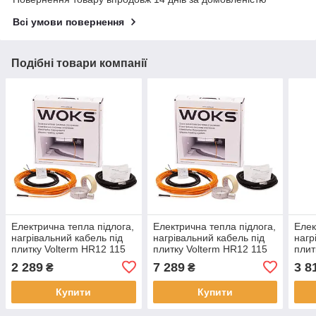
Всі умови повернення
Подібні товари компанії
Електрична тепла підлога,
Електрична тепла підлога,
Елек
нагрівальний кабель під
нагрівальний кабель під
нагр
плитку Volterm HR12 115
плитку Volterm HR12 115
плит
Вт, 9,5 м
Вт, 9,5 м
Вт, 9
2 289
7 289
3 8
₴
₴
Купити
Купити