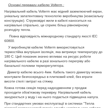
Основні переваги кабелю Volterm :
Нагрівальний кабель Volterm має мідний заземлюючий екран,
унікальну запатентовану технологію виробництва (коаксіальну
конструкцію). Струмовідні жили в кабелі наноситься на
нагрівальні спірально, це сприяє більш рівномірному
розподілу тепла.
Повна відповідність міжнародному стандарту якості IEC
60800.
У виробництві кабелю Volterm використовується
термостійка внутрішня ізоляція, яка витримує температуру до
180 С. Цей показник значно впливає на ресурс роботи
нагрівального кабелю в разі зонального перегріву або
банальної поломки терморегулятора.
Діаметр кабелю всього 4мм. Кабель такого діаметру можна
монтувати безпосередньо в плитковий клей, без втрати
висоти стелі і витрат на стяжку.
Кожна готова секція перед надходженням у продаж
проходити обов'язкову перевірку. Нагрівальний кабель
занурюється у воду і на нього подається підвищена напуга.
При стандартних умовах експлуатації в системах "Тепла
підлога" розрахунковий термін служби нагрівального кабелю