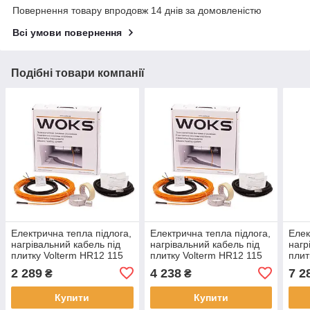
Повернення товару впродовж 14 днів за домовленістю
Всі умови повернення
Подібні товари компанії
Електрична тепла підлога,
Електрична тепла підлога,
Елек
нагрівальний кабель під
нагрівальний кабель під
нагр
плитку Volterm HR12 115
плитку Volterm HR12 115
плит
Вт, 9,5 м
Вт, 9,5 м
Вт, 9
2 289
4 238
7 2
₴
₴
Купити
Купити