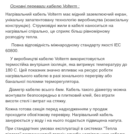
Основні переваги кабелю Volterm :
Нагрівальний кабель Volterm має мідний заземлюючий екран,
унікальну запатентовану технологію виробництва (коаксіальну
конструкцію). Струмовідні жили в кабелі наноситься на
нагрівальні спірально, це сприяє більш рівномірному
розподілу тепла.
Повна відповідність міжнародному стандарту якості IEC
60800.
У виробництві кабелю Volterm використовується
термостійка внутрішня ізоляція, яка витримує температуру до
180 С. Цей показник значно впливає на ресурс роботи
нагрівального кабелю в разі зонального перегріву або
банальної поломки терморегулятора.
Діаметр кабелю всього 4мм. Кабель такого діаметру можна
монтувати безпосередньо в плитковий клей, без втрати
висоти стелі і витрат на стяжку.
Кожна готова секція перед надходженням у продаж
проходити обов'язкову перевірку. Нагрівальний кабель
занурюється у воду і на нього подається підвищена напуга.
При стандартних умовах експлуатації в системах "Тепла
підлога" розрахунковий термін служби нагрівального кабелю