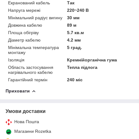
Екранований кабель
Так
Напруга мережі
220~240 В
Мінімальний радіус вигину
30 мм
Довжина кабелю
89 м
Площа обігріву
5.7 кв.м
Діаметр кабелю
4.2 мм
Мінімальна температура
5 град.
монтажу
Ізоляція
Кремнійорганічна гума
Область застосування
Тепла підлога
нагрівального кабелю
Гарантійний термін
240 міс
Приховати
Умови доставки
Нова Пошта
Магазини Rozetka