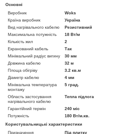
Основні
Виробник
Woks
Країна виробник
Україна
Вид нагрівального кабелю
Резистивний
Максимальна потужність
18 Вт/м
Кількість жил
2
Екранований кабель
Так
Мінімальний радіус вигину
30 мм
Довжина кабелю
32 м
Площа обігріву
3.2 кв.м
Діаметр кабелю
4 мм
Мінімальна температура
5 град.
монтажу
Область застосування
Тепла підлога
нагрівального кабелю
Гарантійний термін
240 міс
Потужність
180 Вт/м.кв.
Користувальницькі характеристики
Призначення
Під плитку