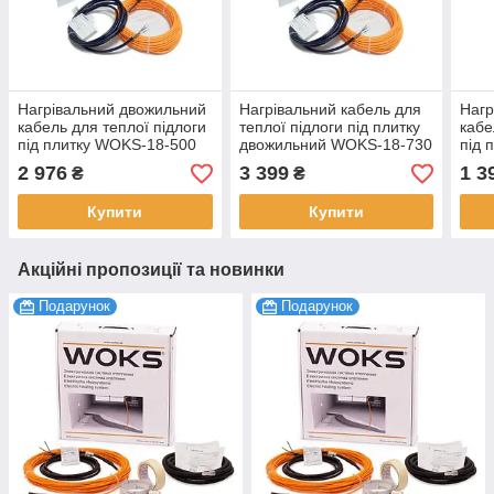
Нагрівальний двожильний
Нагрівальний кабель для
Нагр
кабель для теплої підлоги
теплої підлоги під плитку
кабе
під плитку WOKS-18-500
двожильний WOKS-18-730
під 
Вт, 28 м
Вт, 40 м
Вт, 6
2 976
3 399
1 3
₴
₴
Купити
Купити
Акційні пропозиції та новинки
Подарунок
Подарунок