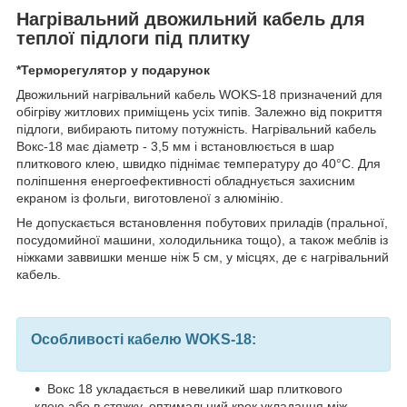
Нагрівальний двожильний кабель для
теплої підлоги під плитку
*Терморегулятор у подарунок
Двожильний нагрівальний кабель WOKS-18 призначений для
обігріву житлових приміщень усіх типів. Залежно від покриття
підлоги, вибирають питому потужність. Нагрівальний кабель
Вокс-18 має діаметр - 3,5 мм і встановлюється в шар
плиткового клею, швидко піднімає температуру до 40°С. Для
поліпшення енергоефективності обладнується захисним
екраном із фольги, виготовленої з алюмінію.
Не допускається встановлення побутових приладів (пральної,
посудомийної машини, холодильника тощо), а також меблів із
ніжками заввишки менше ніж 5 см, у місцях, де є нагрівальний
кабель.
Особливості кабелю WOKS-18:
Вокс 18 укладається в невеликий шар плиткового
клею або в стяжку, оптимальний крок укладання між