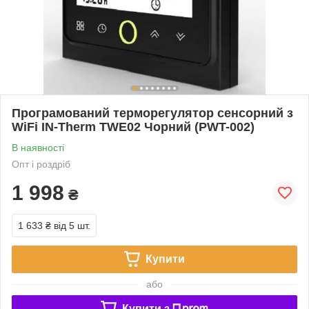
Програмований терморегулятор сенсорний з
WiFi IN-Therm TWE02 Чорний (PWT-002)
В наявності
Опт і роздріб
1 998
₴
1 633 ₴
від 5 шт.
Купити
або
Купити з