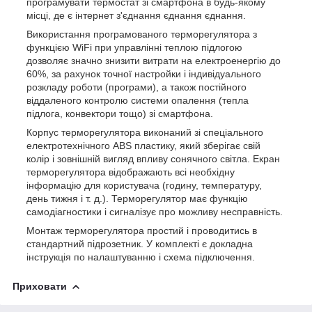
програмувати термостат зі смартфона в будь-якому
місці, де є інтернет з'єднання єднання єднання.
Використання програмованого терморегулятора з
функцією WiFi при управлінні теплою підлогою
дозволяє значно знизити витрати на електроенергію до
60%, за рахунок точної настройки і індивідуального
розкладу роботи (програми), а також постійного
віддаленого контролю системи опалення (тепла
підлога, конвектори тощо) зі смартфона.
Корпус терморегулятора виконаний зі спеціального
електротехнічного ABS пластику, який зберігає свій
колір і зовнішній вигляд впливу сонячного світла. Екран
терморегулятора відображають всі необхідну
інформацію для користувача (годину, температуру,
день тижня і т. д.). Терморегулятор має функцію
самодіагностики і сигналізує про можливу несправність.
Монтаж терморегулятора простий і проводитись в
стандартний підрозетник. У комплекті є докладна
інструкція по налаштуванню і схема підключення.
Приховати