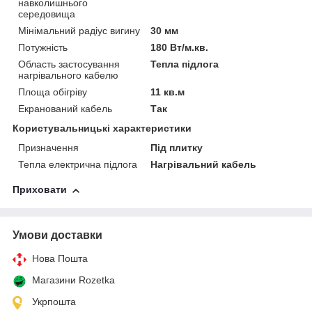
навколишнього
середовища
Мінімальний радіус вигину
30 мм
Потужність
180 Вт/м.кв.
Область застосування
Тепла підлога
нагрівального кабелю
Площа обігріву
11 кв.м
Екранований кабель
Так
Користувальницькі характеристики
Призначення
Під плитку
Тепла електрична підлога
Нагрівальний кабель
Приховати
Умови доставки
Нова Пошта
Магазини Rozetka
Укрпошта