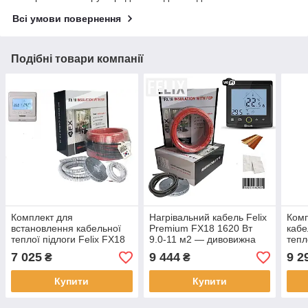
Всі умови повернення
Подібні товари компанії
Комплект для
Нагрівальний кабель Felix
Комп
встановлення кабельної
Premium FX18 1620 Вт
кабе
теплої підлоги Felix FX18
9.0-11 м2 — дивовижна
тепл
Premium 1440 Вт 8.0-9.6
електрична тепла підлога
Prem
7 025
9 444
9 2
₴
₴
м2, 80 м
з Wi-Fi керуванням
14.4
Купити
Купити