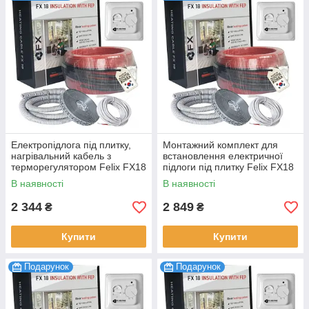
Електропідлога під плитку,
Монтажний комплект для
нагрівальний кабель з
встановлення електричної
терморегулятором Felix FX18
підлоги під плитку Felix FX18
Premium 300 Вт 1.7-2.0 м2,
Premium 450 Вт 2.5-3.0 м2,
В наявності
В наявності
16.6 м
25 м
2 344
2 849
₴
₴
Купити
Купити
Подарунок
Подарунок