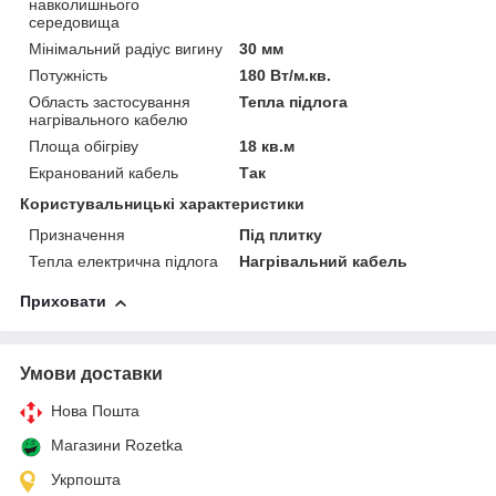
навколишнього
середовища
Мінімальний радіус вигину
30 мм
Потужність
180 Вт/м.кв.
Область застосування
Тепла підлога
нагрівального кабелю
Площа обігріву
18 кв.м
Екранований кабель
Так
Користувальницькі характеристики
Призначення
Під плитку
Тепла електрична підлога
Нагрівальний кабель
Приховати
Умови доставки
Нова Пошта
Магазини Rozetka
Укрпошта