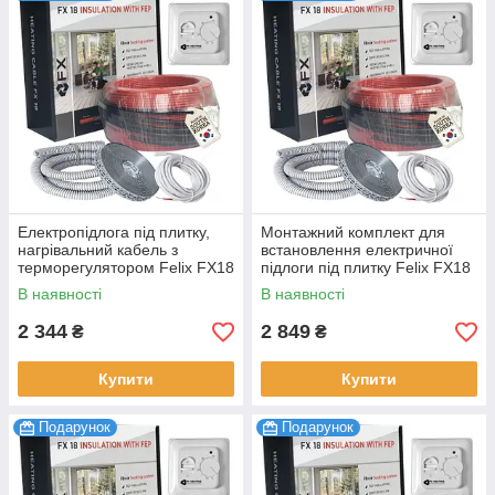
Електропідлога під плитку,
Монтажний комплект для
нагрівальний кабель з
встановлення електричної
терморегулятором Felix FX18
підлоги під плитку Felix FX18
Premium 300 Вт 1.7-2.0 м2,
Premium 450 Вт 2.5-3.0 м2,
В наявності
В наявності
16.6 м
25 м
2 344
2 849
₴
₴
Купити
Купити
Подарунок
Подарунок