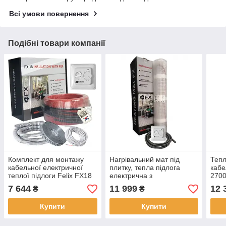
Всі умови повернення
Подібні товари компанії
Комплект для монтажу
Нагрівальний мат під
Тепл
кабельної електричної
плитку, тепла підлога
кабе
теплої підлоги Felix FX18
електрична з
2700
Premium 1620 Вт 9.0-11.0
терморегулятором Felix
і пр
7 644
11 999
12 
₴
₴
м2, 90 м
FX 10.0 м2 (20 мп) 1500
терм
Вт
Купити
Купити