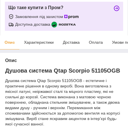
Що таке купити з Пром?
Замовлення під захистом
Доступна доставка
Опис
Характеристики
Доставка
Оплата
Умови п
Опис
Душова система Qtap Scorpio 51105OGB
Душова система Qtap Scorpio 51105OGB - естетичне і
практичне рішення в одному виробі. Вона виготовлена з
якісної латуні, неіржавкої сталі та міцного пластику, які не
схильні до корозії. Система виконана з матовою чорною
поверхнею, обладнана стильним змішувачем, а також двома
видами душу - ручним і верхнім. Перемикання між
споживачами здійснюється за допомогою вентиля на корпусі
змішувача. Виріб стане яскравим акцентом в інтер'єрі будь-
якої сучасної ванної.