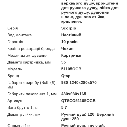
верхнього душу, кронштейн
для ручного душу, лійка для
ручного душу, душовий
шланг, душова стійка,
кріплення.
Серія
Scorpio
Вид монтажа
Настінний
Гарантія
10 років
Країна реєстрації бренда
Чехия
Механізм змішування
Картридж
Діаметр картриджа, мм
35
Мoдель
51105OGB
Бренд
Qtap
Габарити виробу (ВхШхД),
930-1240х280х570
мм
Габарити паковання 1, мм
430х930х165
Артикул
QTSCO51105OGB
Вага брутто 1, кг
5,7
Діаметр лійки, мм
Ручний душ: 120. Верхний
душ: 250
Форма лійки
Ручний душ: круглий.