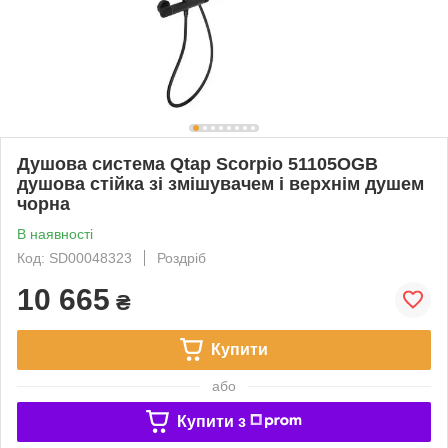
Душова система Qtap Scorpio 51105OGB
душова стійка зі змішувачем і верхнім душем
чорна
В наявності
Код: SD00048323
Роздріб
10 665
₴
Купити
або
Купити з