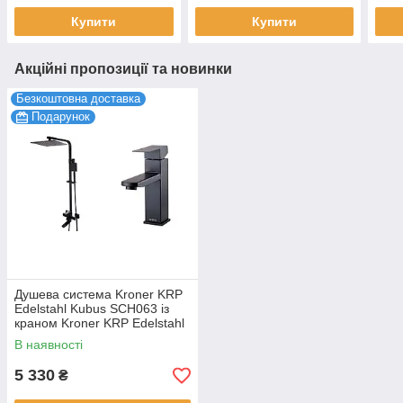
Qtap
Купити
Купити
Акційні пропозиції та новинки
Безкоштовна доставка
Подарунок
Душева система Kroner KRP
Edelstahl Kubus SCH063 із
краном Kroner KRP Edelstahl
Kubus SCH010 у наборі
В наявності
5 330
₴