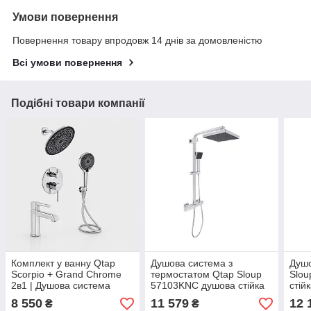
Умови повернення
Повернення товару впродовж 14 днів за домовленістю
Всі умови повернення
Подібні товари компанії
Комплект у ванну Qtap
Душова система з
Душо
Scorpio + Grand Chrome
термостатом Qtap Sloup
Slou
2в1 | Душова система
57103KNC душова стійка
стій
прихованого монтажу +
зі змішувачем і верхнім
лійк
8 550
11 579
12 
₴
₴
змішувач для раковини
душем