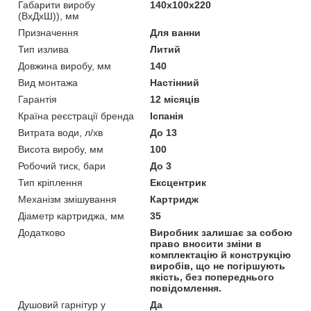
Габарити виробу
140х100х220
(ВхДхШ)), мм
Призначення
Для ванни
Тип излива
Литий
Довжина виробу, мм
140
Вид монтажа
Настінний
Гарантія
12 місяців
Країна реєстрації бренда
Іспанія
Витрата води, л/хв
До 13
Висота виробу, мм
100
Робочий тиск, бари
До 3
Тип кріплення
Ексцентрик
Механізм змішування
Картридж
Діаметр картриджа, мм
35
Додатково
Виробник залишає за собою
право вносити зміни в
комплектацію й конструкцію
виробів, що не погіршують
якість, без попереднього
повідомлення.
Душовий гарнітур у
Да