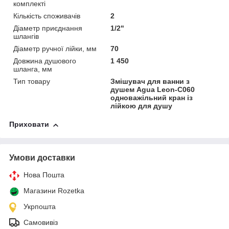
комплекті
Кількість споживачів
2
Діаметр приєднання
1/2"
шлангів
Діаметр ручної лійки, мм
70
Довжина душового
1 450
шланга, мм
Тип товару
Змішувач для ванни з
душем Agua Leon-C060
одноважільний кран із
лійкою для душу
Приховати
Умови доставки
Нова Пошта
Магазини Rozetka
Укрпошта
Самовивіз