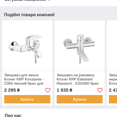
Подібні товари компанії
Змішувач для ванни
Змішувач на раковину
Зміш
Kroner KRP Konstante -
Kroner KRP Edelstahl
нерж
C060 якісний Кран для
Klassisch - ESG060 Кран
Enzo
ванної кімнати з душем
для ванни і раковини з
з лі
2 295
1 935
2 4
₴
₴
лійкою для душу
Купити
Купити
Про нас