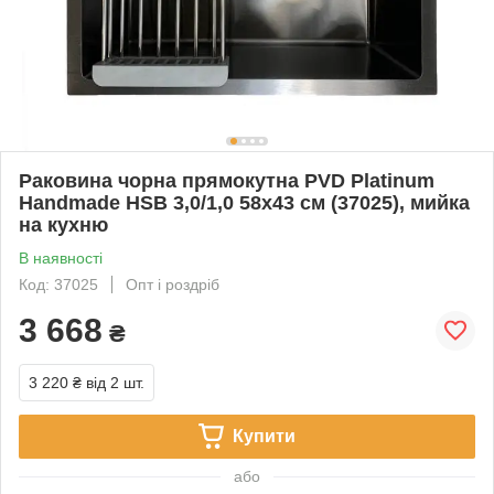
Раковина чорна прямокутна PVD Platinum
Handmade HSB 3,0/1,0 58х43 см (37025), мийка
на кухню
В наявності
Код: 37025
Опт і роздріб
3 668
₴
3 220 ₴
від 2 шт.
Купити
або