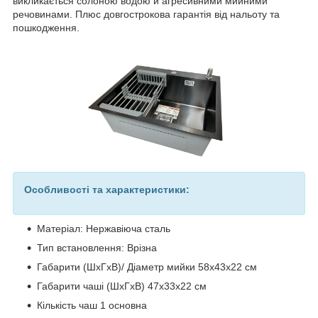
викликається солоною водою й агресивними мийними
речовинами. Плюс довгострокова гарантія від нальоту та
пошкодження.
Особливості та характеристики:
Матеріал: Нержавіюча сталь
Тип встановлення: Врізна
Габарити (ШхГхВ)/ Діаметр мийки 58х43х22 см
Габарити чаші (ШхГхВ) 47х33х22 см
Кількість чаш 1 основна