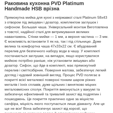
Раковина кухонна PVD Platinum
Handmade HSB врізна
Прямокутна мийка для кухні з неіржавкої сталі Platinum 58х43
з отвором під змішувач і дозатор, комплектом заглушок і
сифоном. Большая чаша. Універсальний монтаж Виготовлена
з товстої, надійної сталі для витримування великих
навантажень. Стінки мийки — 1 мм, а верхня частина — 3 мм.
Є можливість встановити її як на, так і під стільницю. Дуже
велика та комфортна чаша 47х33х22 см. Є вбудований
перелив для безпечного набору води в чашу. У комплекті
постачаються заглушки, на випадок, якщо користуватися
мийкою потрібно раніше, ніж установити змішувач або
дозатор. Сифон, що йде в комплекті, має прямокутний
перелив і сміттєзбірник. Поверхня матова, забезпечує легкий
догляд і чудовий зовнішній вигляд. Процес PVD полягає в
покритті всієї металевої поверхні тонким шаром різних
металів і їхніх сплавів, дуже щільних і винятково міцних
металовмісних сполук. Покриття виконується у вакуумі та
забезпечує ефективний та тривалий захист від подряпин і
пошкоджень. Це покриття практично одне за міцністю
сапфіра, міцність якого поступається лише діаманту. Але це
ще не все! Вона забезпечує захист від корозії, що