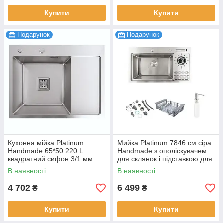
Купити
Купити
Подарунок
Подарунок
Кухонна мійка Platinum
Мийка Platinum 7846 см сіра
Handmade 65*50 220 L
Handmade з ополіскувачем
квадратний сифон 3/1 мм
для склянок і підставкою для
ножів
В наявності
В наявності
4 702
6 499
₴
₴
Купити
Купити