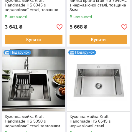
Кухонна мийка Kraft
Мийка врізна kraft HS 7848AL
Handmade HS 6045 з
з нержавіючої сталі, товщина
нержавіючої сталі, товщина
3мм.
сталі 3 мм.
В наявності
В наявності
3 641
5 668
₴
₴
Купити
Купити
Подарунок
Подарунок
Кухонна мийка Kraft
Кухонна мийка Kraft
Handmade HS 5050 з
Handmade HS 6545 з
нержавіючої сталі завтовшки
нержавіючої сталі
3 мм. з сифоном і кошиком
прямокутник 650*450