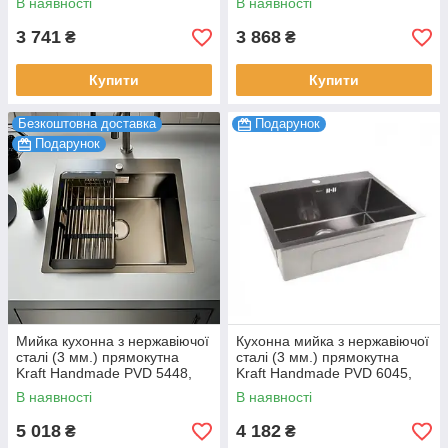
В наявності
В наявності
квадрат 500*500
3 741
3 868
₴
₴
Купити
Купити
Безкоштовна доставка
Подарунок
Подарунок
Мийка кухонна з нержавіючої
Кухонна мийка з нержавіючої
сталі (3 мм.) прямокутна
сталі (3 мм.) прямокутна
Kraft Handmade PVD 5448,
Kraft Handmade PVD 6045,
чорна
чорна
В наявності
В наявності
5 018
4 182
₴
₴