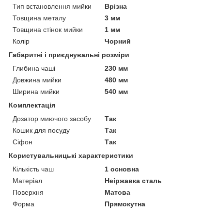
Тип встановлення мийки
Врізна
Товщина металу
3 мм
Товщина стінок мийки
1 мм
Колір
Чорний
Габаритні і приєднувальні розміри
Глибина чаші
230 мм
Довжина мийки
480 мм
Ширина мийки
540 мм
Комплектація
Дозатор миючого засобу
Так
Кошик для посуду
Так
Сіфон
Так
Користувальницькі характеристики
Кількість чаш
1 основна
Матеріал
Неіржавка сталь
Поверхня
Матова
Форма
Прямокутна