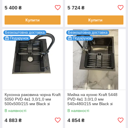
5 400
5 724
₴
₴
Купити
Купити
Безкоштовна доставка
Безкоштовна доставка
Подарунок
Подарунок
Кухонна раковина чорна Kraft
Мийка на кухню Kraft 5448
5050 PVD 4в1 3,0/1,0 мм
PVD 4в1 3,0/1,0 мм
500х500/215 мм Black зі
540х480/215 мм Black зі
змішувачем, раковина
змішувачем, раковина
В наявності
В наявності
кухонна
кухонна нержавійка
4 883
4 854
₴
₴