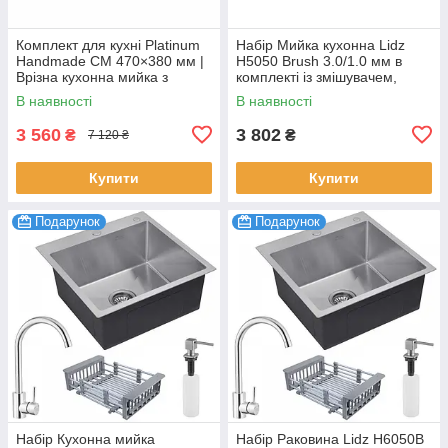
Комплект для кухні Platinum
Набір Мийка кухонна Lidz
Handmade CM 470×380 мм |
H5050 Brush 3.0/1.0 мм в
Врізна кухонна мийка з
комплекті із змішувачем,
нержавіючої сталі + кухонний
сифоном та дозатором
В наявності
В наявності
змішувач, прихована
Сатин для мила
3 560
3 802
₴
₴
7 120 ₴
Купити
Купити
Подарунок
Подарунок
Набір Кухонна мийка
Набір Раковина Lidz H6050B