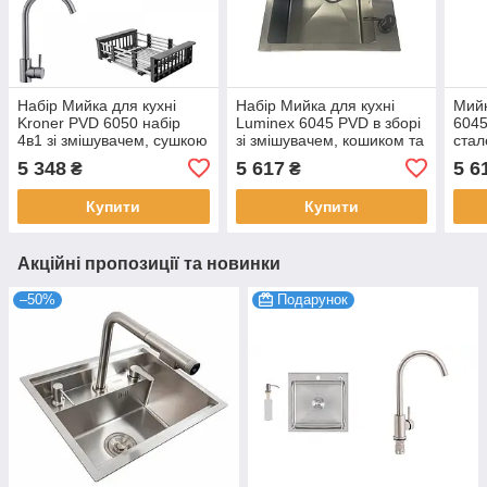
Набір Мийка для кухні
Набір Мийка для кухні
Мийк
Kroner PVD 6050 набір
Luminex 6045 PVD в зборі
6045
4в1 зі змішувачем, сушкою
зі змішувачем, кошиком та
стал
та дозатором, раковина
сифоном, сталева
сифо
5 348
5 617
5 6
₴
₴
кухонна
раковина на кухню
кош
Купити
Купити
Акційні пропозиції та новинки
–50%
Подарунок