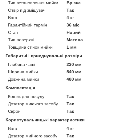
Тип встановлення мийки
Врізна
Отвір під змішувач
Так
Вага
4 кг
Гарантійний термін
36 міс
Стан
Новий
Тип поверхні
Матова
Товщина стінок мийки
1 мм
Габаритні і приєднувальні розміри
Глибина чаші
230 мм
Ширина мийки
540 мм
Довжина мийки
480 мм
Комплектація
Кошик для посуду
Так
Дозатор миючого засобу
Так
Сіфон
Так
Користувальницькі характеристики
Вага
4 кг
Дозатор мийного засобу
Так