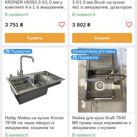
KRONER H5050 3.0/1.0 мм у
3.0/1.0 мм Brush на кухню
комплекті 4 в 1 зі змішувачем,
4в1 із змішувачем, дозатором
сушаркою та дозатором
та кошиком для сушіння
В наявності
В наявності
3 751
3 802
₴
₴
Купити
Купити
Подарунок
Безкоштовна доставка
Подарунок
Набір Мийка на кухню Kroner
Мийка для кухні Kraft 7849
78*48 см чаша ліворуч із
ВR права чаша нержавіюча з
змішувачем, кошиком та
змішувачем з гнучким
дозатором, раковина кухонна
краном, раковина кухонна
В наявності
В наявності