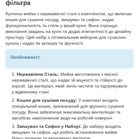
фільтра
Кухонна мийка з нержавіючої сталі з комплектом, що включає
кошик для сушіння посуду, змішувач та сифон, надає
функціональність та стиль у вашій кухні. Вона спрощує
виконання завдань на кухні та додає елегантності до дизайну
простору. Цей набір є оптимальним вибором для сучасних
кухонь і надає їм затишку та зручності.
Особливості:
Нержавіюча Сталь:
Мийка виготовлена з якісної
нержавіючої сталі, що надає їй міцності та стійкості до
корозії. Це матеріал, який легко чистити та підтримувати
у відмінному стані.
Кошик для сушіння посуду:
У комплект входить
спеціальний кошик, призначений для зручного сушіння
посуду. Вона забезпечує максимальну вентиляцію та
запобігає накопиченню води на робочій поверхні.
Змішувач та Сифон у Наборі:
До набору входять
змішувач та сифон, що робить встановлення мийки
більш зручною та економічно вигідною.