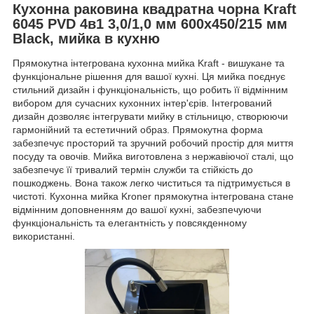
Кухонна раковина квадратна чорна Kraft
6045 PVD 4в1 3,0/1,0 мм 600х450/215 мм
Black, мийка в кухню
Прямокутна інтегрована кухонна мийка Kraft - вишукане та
функціональне рішення для вашої кухні. Ця мийка поєднує
стильний дизайн і функціональність, що робить її відмінним
вибором для сучасних кухонних інтер'єрів. Інтегрований
дизайн дозволяє інтегрувати мийку в стільницю, створюючи
гармонійний та естетичний образ. Прямокутна форма
забезпечує просторий та зручний робочий простір для миття
посуду та овочів. Мийка виготовлена з нержавіючої сталі, що
забезпечує її тривалий термін служби та стійкість до
пошкоджень. Вона також легко чиститься та підтримується в
чистоті. Кухонна мийка Kroner прямокутна інтегрована стане
відмінним доповненням до вашої кухні, забезпечуючи
функціональність та елегантність у повсякденному
використанні.