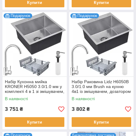
Купити
Купити
Подарунок
Подарунок
Набір Кухонна мийка
Набір Раковина Lidz H6050B
KRONER H5050 3.0/1.0 мм у
3.0/1.0 мм Brush на кухню
комплекті 4 в 1 зі змішувачем,
4в1 із змішувачем, дозатором
сушаркою та дозатором
та кошиком для сушіння
В наявності
В наявності
3 751
3 802
₴
₴
Купити
Купити
Подарунок
Безкоштовна доставка