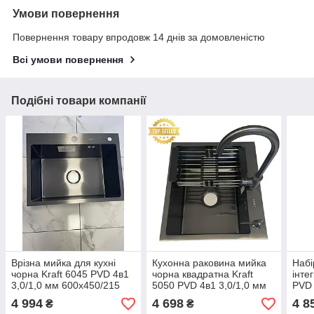
Умови повернення
Повернення товару впродовж 14 днів за домовленістю
Всі умови повернення
Подібні товари компанії
Врізна мийка для кухні
Кухонна раковина мийка
Набі
чорна Kraft 6045 PVD 4в1
чорна квадратна Kraft
інте
3,0/1,0 мм 600х450/215
5050 PVD 4в1 3,0/1,0 мм
PVD 
мм Black, мийка в кухню
500х500/215 мм Black зі
600х
4 994
4 698
4 8
₴
₴
змішувачем
мийк