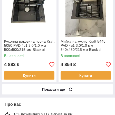
Кухонна раковина чорна Kraft
Мийка на кухню Kraft 5448
5050 PVD 4в1 3,0/1,0 мм
PVD 4в1 3,0/1,0 мм
500х500/215 мм Black зі
540х480/215 мм Black зі
змішувачем, раковина
змішувачем, раковина
В наявності
В наявності
кухонна
кухонна нержавійка
4 883
4 854
₴
₴
Купити
Купити
Показати ще
Про нас
97% позитивних з 117 відгуків за рік