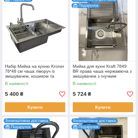
Подарунок
Набір Мийка на кухню Kroner
Мийка для кухні Kraft 7849
78*48 см чаша ліворуч із
ВR права чаша нержавіюча з
змішувачем, кошиком та
змішувачем з гнучким
дозатором, раковина кухонна
краном, раковина кухонна
В наявності
В наявності
5 400
5 724
₴
₴
Купити
Купити
Безкоштовна доставка
Безкоштовна доставка
Подарунок
Подарунок