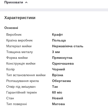
Приховати
Характеристики
Основні
Виробник
Крафт
Країна виробник
Польща
Матеріал мийки
Нержавіюча сталь
Товщина металу
3 мм
Форма мийки
Прямокутна
Конструкція мийки
Одночашева
Колір
Чорний
Тип встановлення мийки
Врізна
Розташування крила
Обертаєма
Отвір під змішувач
Так
Гарантійний термін
60 міс
Стан
Новий
Тип поверхні
Матова