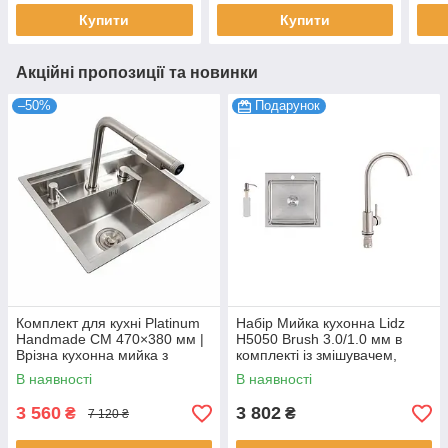
Купити
Купити
Акційні пропозиції та новинки
–50%
Подарунок
Комплект для кухні Platinum
Набір Мийка кухонна Lidz
Handmade CM 470×380 мм |
H5050 Brush 3.0/1.0 мм в
Врізна кухонна мийка з
комплекті із змішувачем,
нержавіючої сталі + кухонний
сифоном та дозатором
В наявності
В наявності
змішувач, прихована
Сатин для мила
3 560
3 802
₴
₴
7 120 ₴