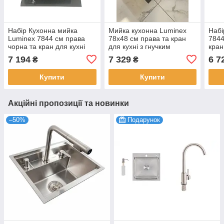
Набір Кухонна мийка
Мийка кухонна Luminex
Набі
Luminex 7844 см права
78х48 см права та кран
7844
чорна та кран для кухні
для кухні з гнучким
кран
Luminex, з латуні
виливом Чорний
Lum
7 194
7 329
6 7
₴
₴
Купити
Купити
Акційні пропозиції та новинки
–50%
Подарунок