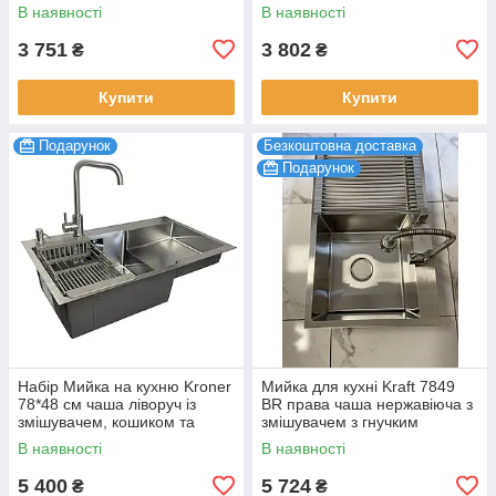
сушаркою та дозатором
та кошиком для сушіння
В наявності
В наявності
3 751
3 802
₴
₴
Купити
Купити
Подарунок
Безкоштовна доставка
Подарунок
Набір Мийка на кухню Kroner
Мийка для кухні Kraft 7849
78*48 см чаша ліворуч із
ВR права чаша нержавіюча з
змішувачем, кошиком та
змішувачем з гнучким
дозатором, раковина кухонна
краном, раковина кухонна
В наявності
В наявності
5 400
5 724
₴
₴