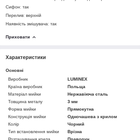
Сифон: так
Перелив: верхній
Наявність змішувача: так
Приховати
Характеристики
Основні
Виробник
LUMINEX
Країна виробник
Польща
Матеріал мийки
Нержавіюча сталь
Товщина металу
3 мм
Форма мийки
Прямокутна
Конструкція мийки
Одночашева з крилом
Колір
Чорний
Тип встановлення мийки
Врізна
Розташування крила
Праворуч