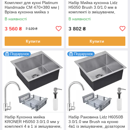
Комплект для кухні Platinum
Набір Мийка кухонна Lidz
Handmade CM 470×380 мм |
H5050 Brush 3.0/1.0 мм в
Врізна кухонна мийка з
комплекті із змішувачем,
нержавіючої сталі + кухонний
сифоном та дозатором
В наявності
В наявності
змішувач, прихована
Сатин для мила
3 560
3 802
₴
₴
7 120 ₴
Купити
Купити
Подарунок
Подарунок
Набір Кухонна мийка
Набір Раковина Lidz H6050B
KRONER H5050 3.0/1.0 мм у
3.0/1.0 мм Brush на кухню
комплекті 4 в 1 зі змішувачем,
4в1 із змішувачем, дозатором