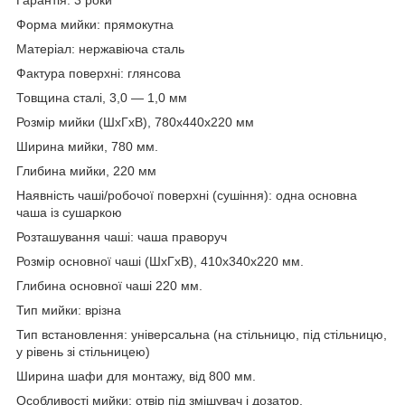
Форма мийки: прямокутна
Матеріал: нержавіюча сталь
Фактура поверхні: глянсова
Товщина сталі, 3,0 — 1,0 мм
Розмір мийки (ШхГхВ), 780х440х220 мм
Ширина мийки, 780 мм.
Глибина мийки, 220 мм
Наявність чаші/робочої поверхні (сушіння): одна основна
чаша із сушаркою
Розташування чаші: чаша праворуч
Розмір основної чаші (ШхГхВ), 410х340х220 мм.
Глибина основної чаші 220 мм.
Тип мийки: врізна
Тип встановлення: універсальна (на стільницю, під стільницю,
у рівень зі стільницею)
Ширина шафи для монтажу, від 800 мм.
Особливості мийки: отвір під змішувач і дозатор.