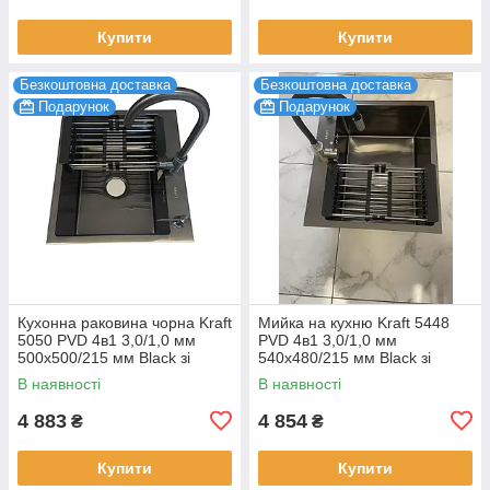
Купити
Купити
Безкоштовна доставка
Безкоштовна доставка
Подарунок
Подарунок
Кухонна раковина чорна Kraft
Мийка на кухню Kraft 5448
5050 PVD 4в1 3,0/1,0 мм
PVD 4в1 3,0/1,0 мм
500х500/215 мм Black зі
540х480/215 мм Black зі
змішувачем, раковина
змішувачем, раковина
В наявності
В наявності
кухонна
кухонна нержавійка
4 883
4 854
₴
₴
Купити
Купити