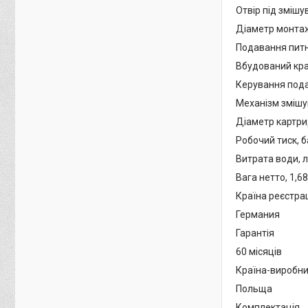
Отвір під змішу
Діаметр монтаж
Подавання питн
Вбудований кра
Керування пода
Механізм зміш
Діаметр картри
Робочий тиск, б
Витрата води, л
Вага нетто, 1,68
Країна реєстра
Германия
Гарантія
60 місяців
Країна-виробн
Польща
Комплектація