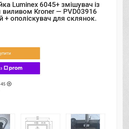
йка Luminex 6045+ змішувач із
 виливом Kroner — PVD03916
й + ополіскувач для склянок.
упити
 з
-45
а