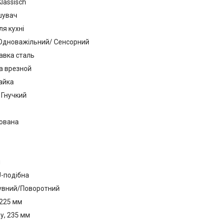
Klassisch
шувач
я кухні
 Одноважільний/ Сенсорний
авка сталь
а врезной
айка
 Гнучкий
ована
м
-подібна
сувний/Поворотний
 225 мм
у, 235 мм