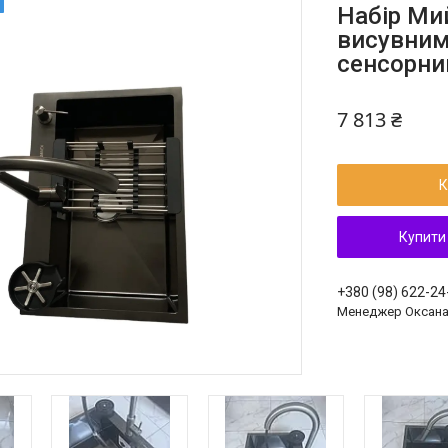
Набір Ми
висувним
сенсорни
7 813 ₴
К
Купити
+380 (98) 622-24
Менеджер Оксан