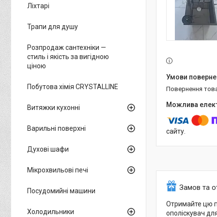
Ліхтарі
Трапи для душу
Розпродаж сантехніки —
стиль і якість за вигідною
ціною
Побутова хімія CRYSTALLINE
повернення тов
Витяжки кухонні
Варильні поверхні
сайту.
Духові шафи
Мікрохвильові печі
Замов та 
Посудомийні машини
Отримайте цю п
Холодильники
ополіскувач для