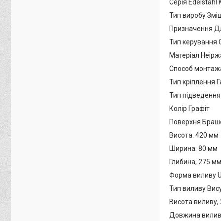
Серія Edelstahl 
Тип виробу Змі
Призначення Дл
Тип керування
Матеріал Неірж
Способ монтаж
Тип кріплення Г
Тип підведення
Колір Графіт
Поверхня Браш
Висота: 420 мм
Ширина: 80 мм
Глибина, 275 м
Форма виливу U
Тип виливу Ви
Висота виливу,
Довжина вилив