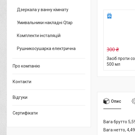
Дзеркала у ванну кімнату
Умивальники накладні Qtap
Комплекти інсталяцій
300 ₴
Рушникосушарка електрична
Засіб проти со
500 мл
Про компанію
Контакти
Відгуки
Опис
Сертифікати
Вага брутто 5,59
Вага нетто, 4,49