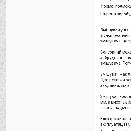
Форма: прямок
Ширина виробу,
Змішувач для к
функціональніст
змішувача ще зр
Сенсорний меха
забруднення пов
змішувача. Рег
Змішувач має ла
Два режими роз
завдання, як-о
Змішувач зробл
мм, а висота ви
якість і надійні
Електроживлення
експлуатації зм