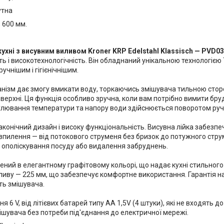
утна
 600 мм.
ухні з висувним виливом Kroner KRP Edelstahl Klassisch — PVD0
ь і високотехнологічність. Він обладнаний унікальною технологією
учнішим і гігієнічнішим.
нізм дає змогу вмикати воду, торкаючись змішувача тильною стор
ерхні. Ця функція особливо зручна, коли вам потрібно вимити брудн
улювання температури та напору води здійснюється поворотом руч
конічний дизайн і високу функціональність. Висувна лійка забезпе
пилення — від потокового струменя без бризок до потужного стру
т ополіскування посуду або видалення забруднень.
ений в елегантному графітовому кольорі, що надає кухні стильного
ливу — 225 мм, що забезпечує комфортне використання. Гарантія на
сть змішувача.
 6 V, від літієвих батарей типу АА 1,5V (4 штуки), які не входять
ішувача без потреби під'єднання до електричної мережі.