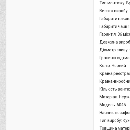
Тип монтажу: В
Висота виробу,
Габарити паков
Габарити чаші 
Гарантія: 36 міс
Довжина виробу
Діаметр зливу,
Граничні відхи
Колір: Чорний
Країна реєстра
Країна-виробни
Кількість ванта
Матеріал: Нерж
Модель: 6045
Наявність сифон
Тип виробу: Ку
Товщина матеріа