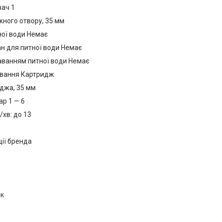
вач 1
ного отвору, 35 мм
ої води Немає
н для питної води Немає
ванням питної води Немає
ування Картридж
джа, 35 мм
ар 1 — 6
/хв: до 13
ції бренда
ик