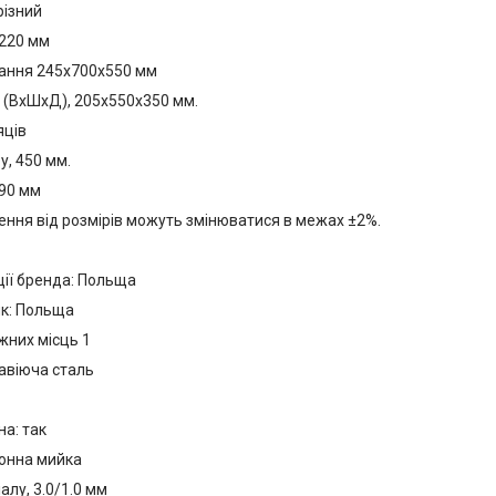
різний
 220 мм
ання 245х700х550 мм
1 (ВхШхД), 205х550х350 мм.
яців
, 450 мм.
 90 мм
лення від розмірів можуть змінюватися в межах ±2%.
ції бренда: Польща
к: Польща
жних місць 1
авіюча сталь
а: так
хонна мийка
лу, 3.0/1.0 мм