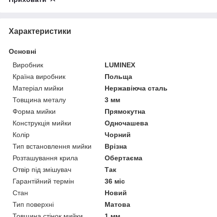
Характеристики
Основні
Виробник
LUMINEX
Країна виробник
Польща
Матеріал мийки
Нержавіюча сталь
Товщина металу
3 мм
Форма мийки
Прямокутна
Конструкція мийки
Одночашева
Колір
Чорний
Тип встановлення мийки
Врізна
Розташування крила
Обертаєма
Отвір під змішувач
Так
Гарантійний термін
36 міс
Стан
Новий
Тип поверхні
Матова
Товщина стінок мийки
1 мм