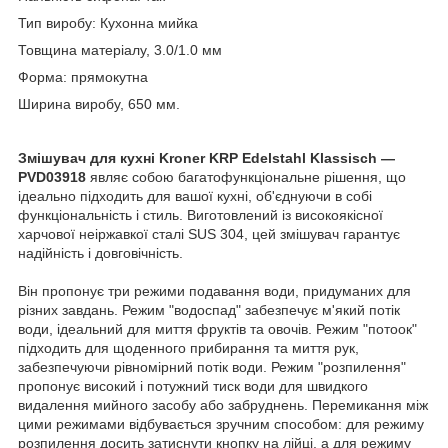
Тип виробу: Кухонна мийка
Товщина матеріалу, 3.0/1.0 мм
Форма: прямокутна
Ширина виробу, 650 мм.
Змішувач для кухні Kroner KRP Edelstahl Klassisch —
PVD03918
являє собою багатофункціональне рішення, що
ідеально підходить для вашої кухні, об'єднуючи в собі
функціональність і стиль. Виготовлений із високоякісної
харчової неіржавкої сталі SUS 304, цей змішувач гарантує
надійність і довговічність.
Він пропонує три режими подавання води, придуманих для
різних завдань. Режим "водоспад" забезпечує м'який потік
води, ідеальний для миття фруктів та овочів. Режим "потоок"
підходить для щоденного прибирання та миття рук,
забезпечуючи рівномірний потік води. Режим "розпилення"
пропонує високий і потужний тиск води для швидкого
видалення мийного засобу або забруднень. Перемикання між
цими режимами відбувається зручним способом: для режиму
розпилення досить затиснути кнопку на лійці, а для режиму