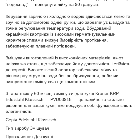
"водоспад" — повернути лійку на 90 градусів.
Керування гарячою і холодною водою здійснюється легко та
зручно за допомогою однієї ручки, що забезпечує швидке та
точне регулювання температури води. Вбудований
керамічний картридж із високими герметизувальними
характеристиками знижує ймовірність протікання,
забезпечуючи плавний потік води.
Змішувач виготовлений із високоякісних матеріалів, як-от
неіржавка сталь, що забезпечує йому довговічність і стійкість
до корозії. Високоякісний аератор забезпечує м'яку та
рівномірну струмінь води без розбризкування, роблячи
використання змішувача ще комфортнішим.
З гарантією у 60 місяців змішувач для кухні Kroner KRP
Edelstahl Klassisch — PVD03918 — це надійне та стильне
рішення для вашої кухні, яке поєднує в собі функціональність і
елегантність.
Серія Edelstahl Klassisch
Тип виробу Змішувач
Призначення Для кухні