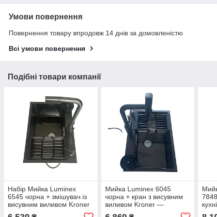
Умови повернення
Повернення товару впродовж 14 днів за домовленістю
Всі умови повернення
Подібні товари компанії
Набір Мийка Luminex
Мийка Luminex 6045
Мийк
6545 чорна + змішувач із
чорна + кран з висувним
7848
висувним виливом Kroner
виливом Kroner —
кухн
— PVD03917+ ополіскувач
PVD03918 + ополіскувач
Kron
6 539
6 869
8 1