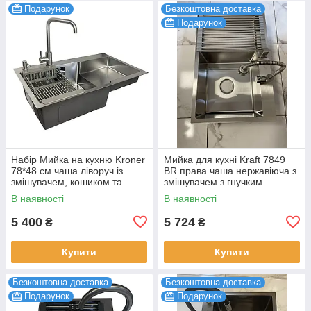
Подарунок
Безкоштовна доставка
Подарунок
Набір Мийка на кухню Kroner
Мийка для кухні Kraft 7849
78*48 см чаша ліворуч із
ВR права чаша нержавіюча з
змішувачем, кошиком та
змішувачем з гнучким
дозатором, раковина кухонна
краном, раковина кухонна
В наявності
В наявності
5 400
5 724
₴
₴
Купити
Купити
Безкоштовна доставка
Безкоштовна доставка
Подарунок
Подарунок