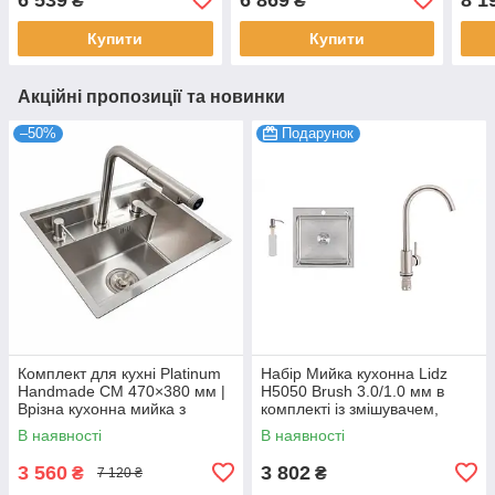
₴
₴
для склянок
для склянок
Купити
Купити
Акційні пропозиції та новинки
–50%
Подарунок
Комплект для кухні Platinum
Набір Мийка кухонна Lidz
Handmade CM 470×380 мм |
H5050 Brush 3.0/1.0 мм в
Врізна кухонна мийка з
комплекті із змішувачем,
нержавіючої сталі + кухонний
сифоном та дозатором
В наявності
В наявності
змішувач, прихована
Сатин для мила
3 560
3 802
₴
₴
7 120 ₴