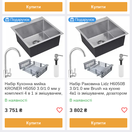
Купити
Купити
Подарунок
Подарунок
Набір Кухонна мийка
Набір Раковина Lidz H6050B
KRONER H5050 3.0/1.0 мм у
3.0/1.0 мм Brush на кухню
комплекті 4 в 1 зі змішувачем,
4в1 із змішувачем, дозатором
сушаркою та дозатором
та кошиком для сушіння
В наявності
В наявності
3 751
3 802
₴
₴
Купити
Купити