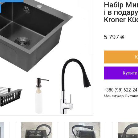
Набір Ми
і в подар
Kroner K
5 797 ₴
К
Купити
+380 (98) 622-24
Менеджер Оксан