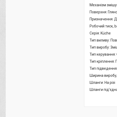
Механізм змішу
Поверхня: Глян
Призначення: Д
Робочий тиск, b
Серія: Küche
Тип виливу: П
Тип виробу: Зм
Тип керування:
Тип кріплення: 
Тип підведення
Ширина виробу,
Шланги: На різі
Шланги під'єдн