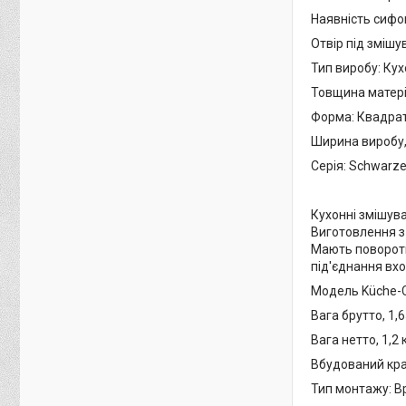
Наявність сифо
Отвір під змішу
Тип виробу: Ку
Товщина матеріа
Форма: Квадра
Ширина виробу,
Серія: Schwarz
Кухонні змішува
Виготовлення з 
Мають поворотн
під'єднання вхо
Модель Küche-
Вага брутто, 1,6
Вага нетто, 1,2 
Вбудований кра
Тип монтажу: В