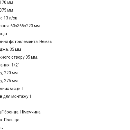
 170 мм
 375 мм
о 13 л/хв
ання, 60х365х220 мм.
яців
ння фотоелемента, Немає
джа, 35 мм
ного отвору 35 мм.
ання: 1/2''
, 220 мм.
, 275 мм.
жних місць 1
ів для монтажу 1
ії бренда: Німеччина
к: Польща
нь