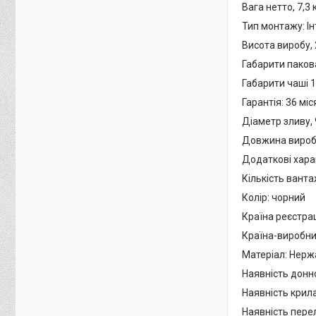
Вага нетто, 7,3 
Тип монтажу: І
Висота виробу,
Габарити паков
Габарити чаші 
Гарантія: 36 міс
Діаметр зливу,
Довжина виробу
Додаткові хара
Кількість ванта
Колір: чорний
Країна реєстрац
Країна-виробни
Матеріал: Нерж
Наявність донн
Наявність крил
Наявність перел