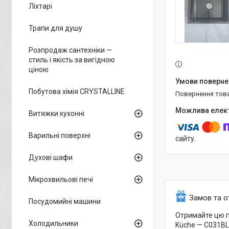
Ліхтарі
Трапи для душу
Розпродаж сантехніки —
стиль і якість за вигідною
ціною
Побутова хімія CRYSTALLINE
повернення тов
Витяжки кухонні
Варильні поверхні
сайту.
Духові шафи
Мікрохвильові печі
Замов та 
Посудомийні машини
Отримайте цю п
Холодильники
Küche — C031BL