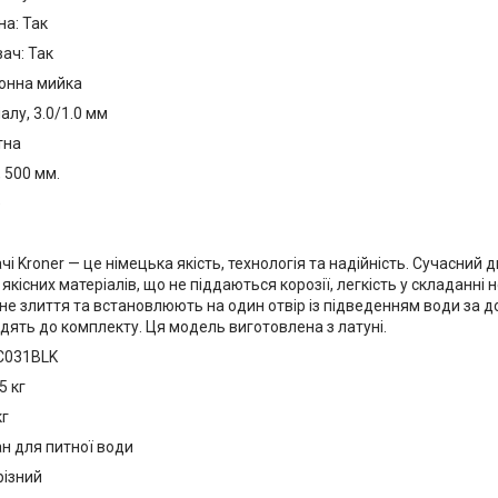
на: Так
вач: Так
хонна мийка
лу, 3.0/1.0 мм
тна
 500 мм.
e
чі Kroner — це німецька якість, технологія та надійність. Сучасний 
якісних матеріалів, що не піддаються корозії, легкість у складанні
е злиття та встановлюють на один отвір із підведенням води за д
дять до комплекту. Ця модель виготовлена з латуні.
C031BLK
5 кг
кг
н для питної води
різний