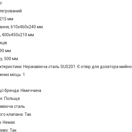
кг
нтегрований
 215 мм
ання, 610х460х240 мм.
1, 400х450х210 мм
яців
 90 мм
, 500 мм.
ктеристики: Нержавіюча сталь SUS201. Є отвір для дозатора мийно
жних місць: 1
ії бренда: Німеччина
к: Польща
авіюча сталь
ого клапана: Так
а: Немає
иву: Так