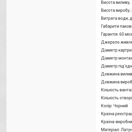
Висота виливу,
Висота виробу,
Витрата води, д
Габарити паков
Гарантія: 60 міс
Джерело живле
Діаметр картри
Діаметр монтаж
Діаметр під'єдн
Довжина виливу
Довжина виробу
Кількість ванта
Кількість отвор
Колір: Чорний
Країна реєстрац
Країна-виробни
Матеріал: Лату