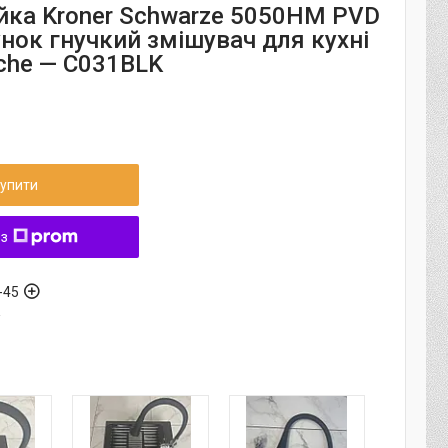
йка Kroner Schwarze 5050HM PVD
унок гнучкий змішувач для кухні
üche — C031BLK
упити
 з
-45
а