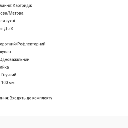
вання: Картридж
сова/Матова
ля кухні
ar До 3
оворотний/Рефлекторний
ішувач
 Одноважільний
Гайка
: Гнучкий
 100 мм.
ання: Входять до комплекту