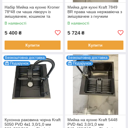
Набір Мийка на кухню Kroner
Мийка для кухні Kraft 7849
78*48 см чаша ліворуч із
ВR права чаша нержавіюча з
змішувачем, кошиком та
змішувачем з гнучким
дозатором, раковина кухонна
краном, раковина кухонна
В наявності
В наявності
5 400
5 724
₴
₴
Купити
Купити
Безкоштовна доставка
Безкоштовна доставка
Подарунок
Подарунок
Кухонна раковина чорна Kraft
Мийка на кухню Kraft 5448
5050 PVD 4в1 3,0/1,0 мм
PVD 4в1 3,0/1,0 мм