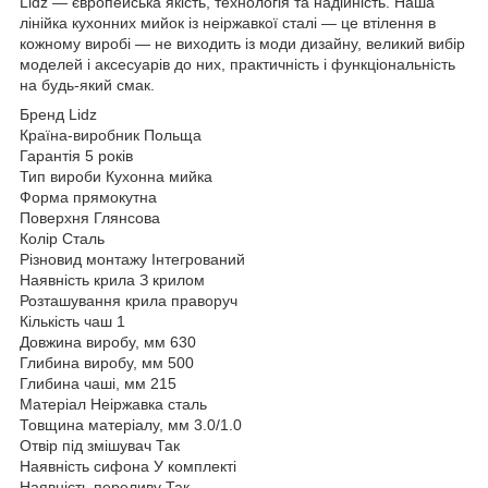
Lidz — європейська якість, технологія та надійність. Наша
лінійка кухонних мийок із неіржавкої сталі — це втілення в
кожному виробі — не виходить із моди дизайну, великий вибір
моделей і аксесуарів до них, практичність і функціональність
на будь-який смак.
Бренд Lidz
Країна-виробник Польща
Гарантія 5 років
Тип вироби Кухонна мийка
Форма прямокутна
Поверхня Глянсова
Колір Сталь
Різновид монтажу Інтегрований
Наявність крила З крилом
Розташування крила праворуч
Кількість чаш 1
Довжина виробу, мм 630
Глибина виробу, мм 500
Глибина чаші, мм 215
Матеріал Неіржавка сталь
Товщина матеріалу, мм 3.0/1.0
Отвір під змішувач Так
Наявність сифона У комплекті
Наявність переливу Так