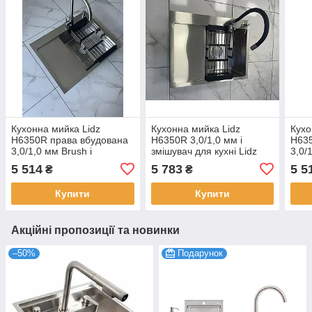
Кухонна мийка Lidz
Кухонна мийка Lidz
Кухо
H6350R права вбудована
H6350R 3,0/1,0 мм і
H635
3,0/1,0 мм Brush і
змішувач для кухні Lidz
3,0/
змішувач для кухні Lidz
Aria 015F3 з гнучким
зміш
5 514
5 783
5 5
₴
₴
Aria 015F
виливом
Aria
Купити
Купити
Акційні пропозиції та новинки
–50%
Подарунок