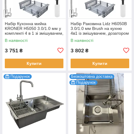
Набір Кухонна мийка
Набір Раковина Lidz H6050B
KRONER H5050 3.0/1.0 мм у
3.0/1.0 мм Brush на кухню
комплекті 4 в 1 зі змішувачем,
4в1 із змішувачем, дозатором
сушаркою та дозатором
та кошиком для сушіння
В наявності
В наявності
3 751
3 802
₴
₴
Купити
Купити
Подарунок
Безкоштовна доставка
Подарунок