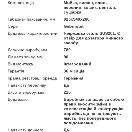
Комплектація
Мийка, сифон, слив-
перелив, кошик, вентиль,
сушарка.
Габарити паковання, мм
825х540х260
Серія
Gebürstet
Додаткові характеристики
Неіржавка сталь SUS201. Є
отвір для дозатора мийного
засобу.
Довжина виробу, мм
780
Діаметр зливу, мм
90
Вид монтажа
Інтегрований
Гарантія
36 місяців
Країна реєстрації бренда
Германия
Наявність переливу
Да
Висота виробу, мм
215
Додатково
Виробник залишає за собою
право вносити зміни в
комплектацію й конструкцію
виробів, що не погіршують
якість, без попереднього
повідомлення.
Наявність донного
Да