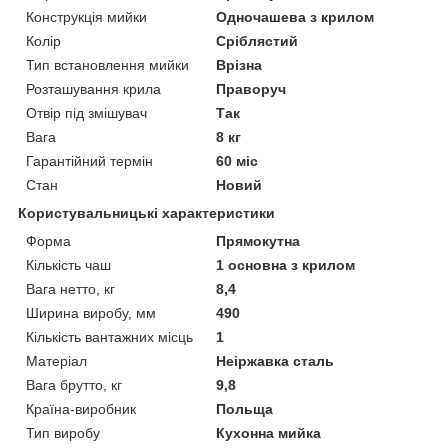
Конструкція мийки
Одночашева з крилом
Колір
Сріблястий
Тип встановлення мийки
Врізна
Розташування крила
Праворуч
Отвір під змішувач
Так
Вага
8 кг
Гарантійний термін
60 міс
Стан
Новий
Користувальницькі характеристики
Форма
Прямокутна
Кількість чаш
1 основна з крилом
Вага нетто, кг
8,4
Ширина виробу, мм
490
Кількість вантажних місць
1
Матеріал
Неіржавка сталь
Вага брутто, кг
9,8
Країна-виробник
Польща
Тип виробу
Кухонна мийка