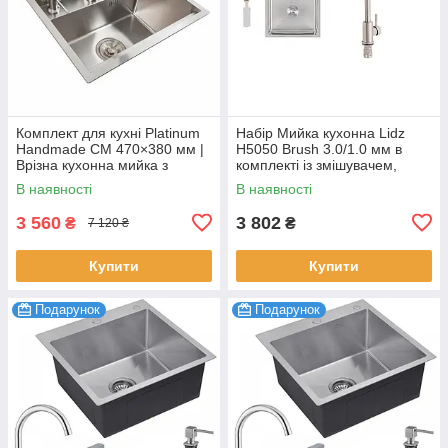
Комплект для кухні Platinum
Набір Мийка кухонна Lidz
Handmade CM 470×380 мм |
H5050 Brush 3.0/1.0 мм в
Врізна кухонна мийка з
комплекті із змішувачем,
нержавіючої сталі + кухонний
сифоном та дозатором
В наявності
В наявності
змішувач, прихована
Сатин для мила
3 560
3 802
₴
₴
7 120 ₴
Купити
Купити
Подарунок
Подарунок