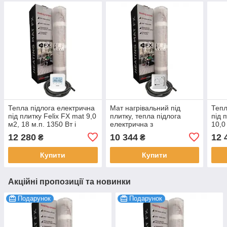
Тепла підлога електрична
Мат нагрівальний під
Тепл
під плитку Felix FX mat 9,0
плитку, тепла підлога
під 
м2, 18 м.п. 1350 Вт і
електрична з
10,0
програмований
терморегулятором Felix
про
12 280
10 344
12 
₴
₴
терморегулятор
FX 7.0 м2 (14 мп) 1050 Вт
терм
Купити
Купити
Акційні пропозиції та новинки
Подарунок
Подарунок