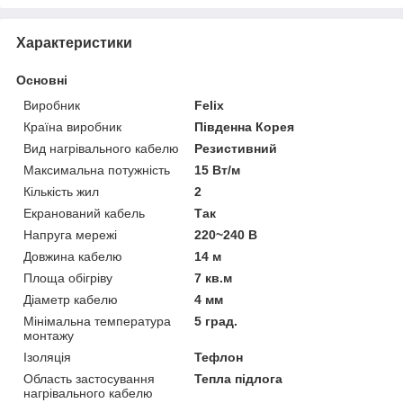
Характеристики
Основні
Виробник
Felix
Країна виробник
Південна Корея
Вид нагрівального кабелю
Резистивний
Максимальна потужність
15 Вт/м
Кількість жил
2
Екранований кабель
Так
Напруга мережі
220~240 В
Довжина кабелю
14 м
Площа обігріву
7 кв.м
Діаметр кабелю
4 мм
Мінімальна температура
5 град.
монтажу
Ізоляція
Тефлон
Область застосування
Тепла підлога
нагрівального кабелю