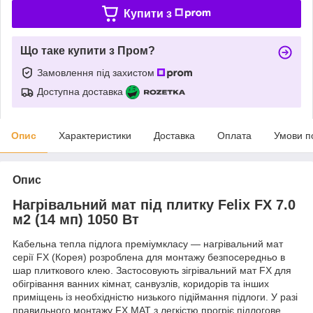
Купити з
Що таке купити з Пром?
Замовлення під захистом
Доступна доставка
Опис
Характеристики
Доставка
Оплата
Умови п
Опис
Нагрівальний мат під плитку Felix FX 7.0
м2 (14 мп) 1050 Вт
Кабельна тепла підлога преміумкласу — нагрівальний мат
серії FX (Корея) розроблена для монтажу безпосередньо в
шар плиткового клею. Застосовують зігрівальний мат FX для
обігрівання ванних кімнат, санвузлів, коридорів та інших
приміщень із необхідністю низького підіймання підлоги. У разі
правильного монтажу FX MAT з легкістю прогріє підлогове