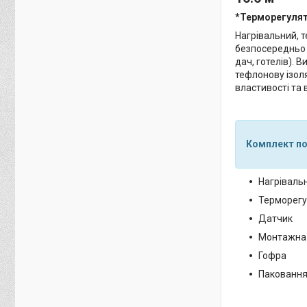
*Терморегулят
Нагрівальний, т
безпосередньо 
дач, готелів). 
тефлонову ізол
властивості та 
Комплект по
Нагрівальн
Терморегу
Датчик
Монтажна 
Гофра
Пакованн