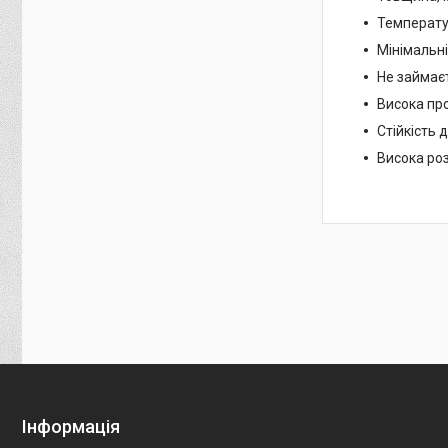
Температур
Мінімальні
Не займає
Висока про
Стійкість 
Висока ро
Інформація