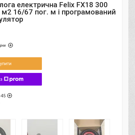
лога електрична Felix FX18 300
0 м2 16/67 пог. м і програмований
улятор
іни
упити
 з
-45
а