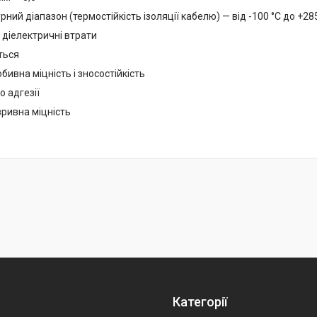
ний діапазон (термостійкість ізоляції кабелю) — від -100 °C до +28
 діелектричні втрати
ться
бивна міцність і зносостійкість
до адгезії
зривна міцність
Категорії