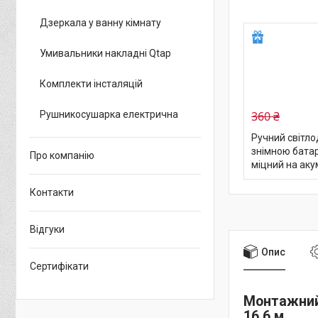
Дзеркала у ванну кімнату
Умивальники накладні Qtap
Комплекти інсталяцій
360 ₴
Рушникосушарка електрична
Ручний світлод
знімною бата
Про компанію
міцний на аку
Контакти
Відгуки
Опис
Сертифікати
Монтажний 
16.6 м