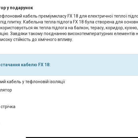
ор у подарунок
ефлоновий кабель преміумкласу FX 18 для електричної теплої підло
під плитку. Кабельна тепла підлога FX 18 була створена для основ
Використовується як тепла підлога на балкон, терасу, коридор, кухню,
яцію. Завдяки такому поєднанню високотемпературних елементів на
високу стійкість до хімічного впливу.
стачання кабелю FX 18:
ий кабель у тефлоновій ізоляції
лятор
стрічка
я