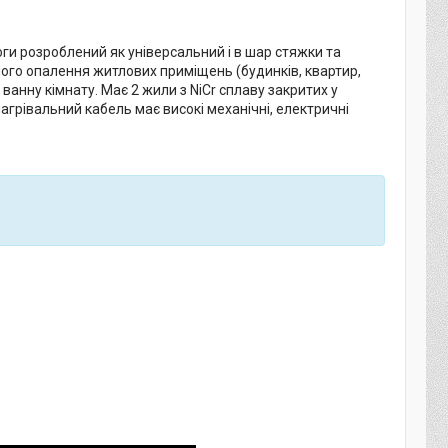
ги розроблений як універсальний і в шар стяжки та
ного опалення житлових приміщень (будинків, квартир,
 ванну кімнату. Має 2 жили з NiCr сплаву закритих у
грівальний кабель має високі механічні, електричні