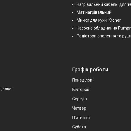
Нагрівальний кабель, для т
Мат нагрівальний
Мийки для кухні Kroner
Насосне обладнання Pump
Радіатори опалення та руш
Графік роботи
Понеділок
ід ключ
Вівторок
Середа
Четвер
Пʼятниця
Субота