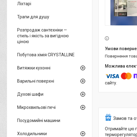
Ліхтарі
Трапи для душу
Розпродаж сантехніки —
стиль і якість за вигідною
ціною
Побутова хімія CRYSTALLINE
повернення тов
Витяжки кухонні
Варильні поверхні
сайту.
Духові шафи
Мікрохвильові печі
Замов та 
Посудомийні машини
Отримайте цю по
Холодильники
терморегулято