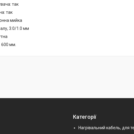
вача: так
а: так
хонна мийка
лу, 3.0/1.0 мм
утна
 600 мм.
Категорії
Нагрівальний кабель, для т