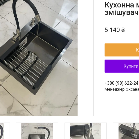
Кухонна 
змішувач
5 140 ₴
К
Купити
+380 (98) 622-24
Менеджер Оксан