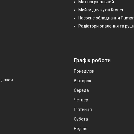
Мат нагрівальний
Мийки для кухні Kroner
Насосне обладнання Pump
Радіатори опалення та руш
Графік роботи
Понеділок
ід ключ
Вівторок
Середа
Четвер
Пʼятниця
Субота
Неділя