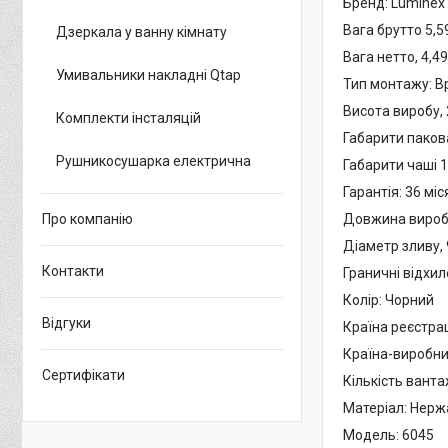
Бренд: Luminex
Вага брутто 5,59
Дзеркала у ванну кімнату
Вага нетто, 4,49
Умивальники накладні Qtap
Тип монтажу: В
Висота виробу,
Комплекти інсталяцій
Габарити паков
Рушникосушарка електрична
Габарити чаші 
Гарантія: 36 міс
Довжина виробу
Про компанію
Діаметр зливу,
Контакти
Граничні відхи
Колір: Чорний
Відгуки
Країна реєстра
Країна-виробни
Сертифікати
Кількість ванта
Матеріал: Нерж
Модель: 6045