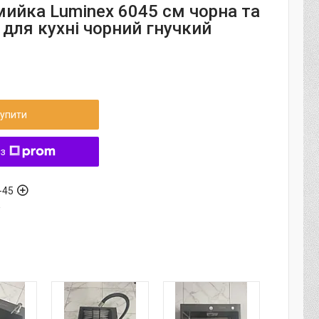
мийка Luminex 6045 см чорна та
 для кухні чорний гнучкий
упити
 з
-45
а