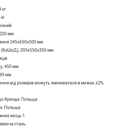
 кг.
 кг
різний
 220 мм
ання 245х650х500 мм
1 (ВхШхД), 205х550х350 мм.
яців
, 450 мм.
 90 мм
лення від розмірів можуть змінюватися в межах ±2%.
ції бренда: Польща
к: Польща
жних місць 1
авіюча сталь