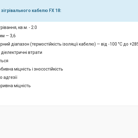
 зігрівального кабелю FX 18:
івання, кв.м. - 2.0
мм — 3,6
ний діапазон (термостійкість ізоляції кабелю) — від -100 °C до +28
 діелектричні втрати
ться
бивна міцність і зносостійкість
до адгезії
зривна міцність