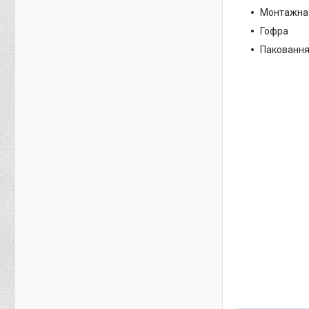
Монтажна 
Гофра
Пакованн