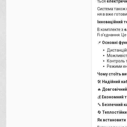
ться
електричн
Система також 
ня в вже готов
Інноваційний 
В комплекте з
е
Fi з'єднання. Ц
📌
Основні фун
Дистанцій
Можливіст
Контроль т
Режими ен
Чому стоїть в
🛠
Надійний ка
🔥
Довговічний
💰
Економний т
🔧
Безпечний к
🔄
Теплостійки
Як встановити