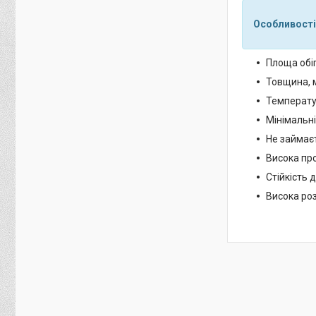
Особливості
Площа обігр
Товщина, 
Температур
Мінімальні
Не займає
Висока про
Стійкість 
Висока ро