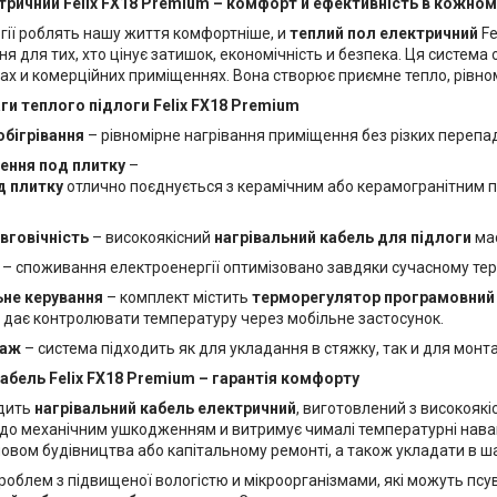
ктричний Felix FX18 Premium – комфорт и ефективність в кожно
огії роблять нашу життя комфортніше, и
теплий пол електричний
Fe
я для тих, хто цінує затишок, економічність и безпека. Ця система
х и комерційних приміщеннях. Вона створює приємне тепло, рівномі
ги теплого підлоги Felix FX18 Premium
обігрівання
– рівномірне нагрівання приміщення без різких перепа
шення под плитку
–
д плитку
отлично поєднується з керамічним або керамогранітним п
вговічність
– високоякісний
нагрівальний кабель для підлоги
має
– споживання електроенергії оптимізовано завдяки сучасному те
ьне керування
– комплект містить
терморегулятор програмовний C
й дає контролювати температуру через мобільне застосунок.
таж
– система підходить як для укладання в стяжку, так и для монт
абель Felix FX18 Premium – гарантія комфорту
одить
нагрівальний кабель електричний
, виготовлений з високоякі
кий до механічним ушкодженням и витримує чималі температурні на
новом будівництва або капітальному ремонті, а також укладати в ш
облем з підвищеної вологістю и мікроорганізмами, які можуть псув