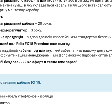
нагрівального кабеля в плитковий клей
або в стяжку не вимагає с
ементна суміш, в яку укладається кабель. Після цього встановлюєт
артну монтажну коробку.
ть
нагрівальний кабель
– 20 років.
 терморегулятор
– 3 року.
на продукція
– відповідає всім європейським стандартам безпеки
лий пол Felix FX18 Premium вже сьогодні!
те
надійний кабель под плитку
, який забезпечить вашому дому ко
лефонуйте нашим менеджерам – ми Допоможемо підібрати оптимал
бі бездоганний комфорт и тепло вже зараз!
стачання кабелю FX 18:
ий кабель у тефлоновій ізоляції
лятор