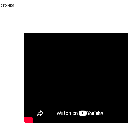
стрічка
я