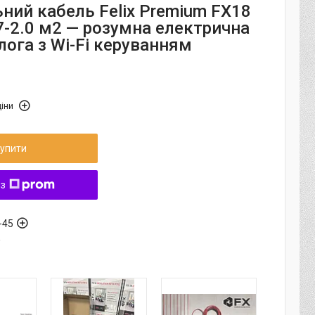
ний кабель Felix Premium FX18
7-2.0 м2 — розумна електрична
лога з Wi-Fi керуванням
іни
упити
 з
-45
а