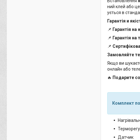
Встановлення
ний клей або ц
ується в станд
Гарантія и якіс
📌
Гарантія на 
📌
Гарантія на
📌
Сертифікова
Замовляйте теп
Якщо ви шукає
онлайн або те
🔥
Подарите со
Комплект по
Нагрівальн
Терморегу
Датчик