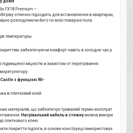
му доме
lix FX18 Premium –
 обігріву отлично підходить для встановлення в квартирах,
рно розподіляючи його по всієї поверхні пола.
дів температуры.
окриттям, забезпечуючи комфорт навіть в холодне час р
 підвищеної міцністю и захистом от перегрівання.
рморегулятору.
astle з функцією Wi-
ажа в плитковий клей.
сних матеріалів, що забезпечує тривалий термін експлуат
вантаження.
Нагрівальний кабель в стяжку
можна викори
ар плиткового клею.
ати покриття підлоги, в основе конструкції використовує