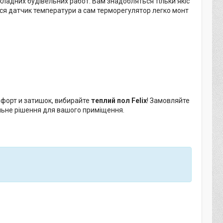
кладних будівельних работ. Вам знадобляться тільки якіс
ься датчик температури а сам терморегулятор легко монт
.
мфорт и затишок, вибирайте
теплий пол Felix
! Замовляйте
ьне рішення для вашого приміщення.