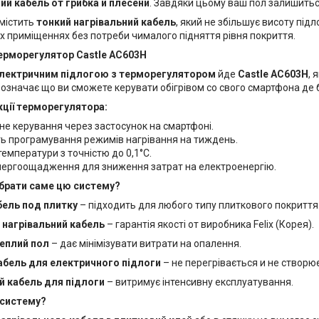
ий кабель от грибка и плесени
. Завдяки цьому ваш пол залишитьс
містить
тонкий нагрівальний кабель
, який не збільшує висоту під
их приміщеннях без потреби чималого підняття рівня покриття.
терморегулятор Castle AC603H
лектричним підлогою з терморегулятором
йде
Castle AC603H
, 
е означає що ви сможете керувати обігрівом со свого смартфона де б
кції терморегулятора:
не керування через застосунок на смартфоні.
ь програмування режимів нагрівання на тиждень.
емператури з точністю до 0,1°C.
ергоощадження для зниження затрат на електроенергію.
ибрати саме цю систему?
бель под плитку
– підходить для любого типу плиткового покриття
 нагрівальний кабель
– гарантія якості от виробника Felix (Корея).
еплий пол
– дає мінімізувати витрати на опалення.
абель для електричного підлоги
– не перегрівається и не створ
й кабель для підлоги
– витримує інтенсивну експлуатування.
 систему?