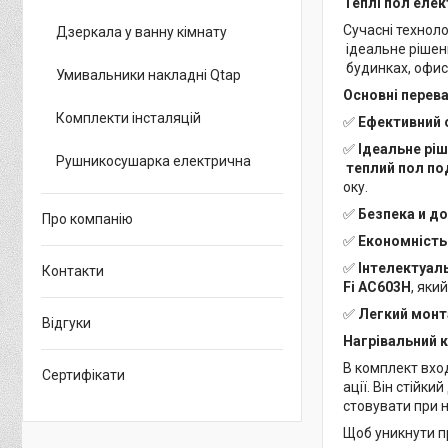
Теплі пол еле
Сучасні технол
Дзеркала у ванну кімнату
ідеальне рішенн
будинках, офиса
Умивальники накладні Qtap
Основні перева
Комплекти інсталяцій
✅
Ефективний 
✅
Ідеальне рі
Рушникосушарка електрична
теплий пол по
оку.
✅
Безпека и до
Про компанію
✅
Економність
✅
Інтелектуал
Контакти
Fi AC603H
, яки
✅
Легкий мон
Відгуки
Нагрівальний к
В комплект вх
Сертифікати
ації. Він стій
стовувати при 
Щоб уникнути пр