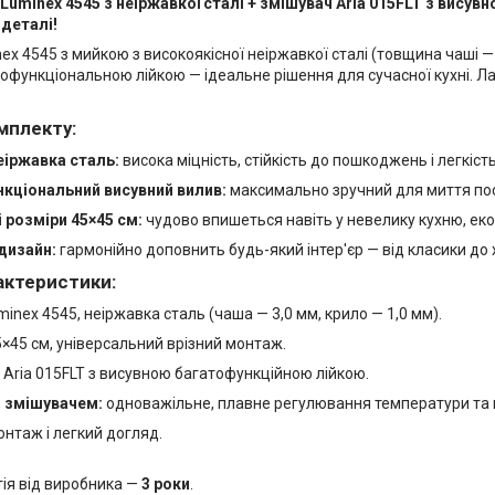
Luminex 4545 з неіржавкої сталі + змішувач Aria 015FLT з вису
 деталі!
x 4545 з мийкою з високоякісної неіржавкої сталі (товщина чаші — 
офункціональною лійкою — ідеальне рішення для сучасної кухні. Ла
мплекту:
іржавка сталь:
висока міцність, стійкість до пошкоджень і легкість
кціональний висувний вилив:
максимально зручний для миття посу
 розміри 45×45 см:
чудово впишеться навіть у невелику кухню, еко
дизайн:
гармонійно доповнить будь-який інтер'єр — від класики до 
актеристики:
inex 4545, неіржавка сталь (чаша — 3,0 мм, крило — 1,0 мм).
×45 см, універсальний врізний монтаж.
Aria 015FLT з висувною багатофункційною лійкою.
 змішувачем:
одноважільне, плавне регулювання температури та 
нтаж і легкий догляд.
тія від виробника —
3 роки
.