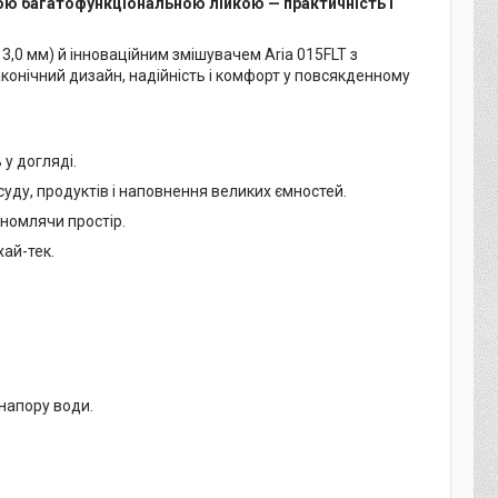
вною багатофункціональною лійкою — практичність і
3,0 мм) й інноваційним змішувачем Aria 015FLT з
конічний дизайн, надійність і комфорт у повсякденному
 у догляді.
ду, продуктів і наповнення великих ємностей.
номлячи простір.
хай-тек.
напору води.