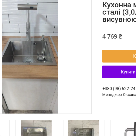
Кухонна 
сталі (3,
висувною
4 769 ₴
К
Купити
+380 (98) 622-24
Менеджер Оксан