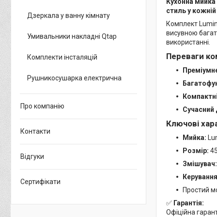
Кухонна мийка 
стиль у кожній
Дзеркала у ванну кімнату
Комплект Lumine
висувною багат
Умивальники накладні Qtap
використанні.
Переваги ко
Комплекти інсталяцій
Преміумне
Рушникосушарка електрична
Багатофун
Компактні
Про компанію
Сучасний 
Ключові хар
Контакти
Мийка:
Lum
Розмір:
45
Відгуки
Змішувач:
Керування
Сертифікати
Простий мо
✅
Гарантія:
Офіційна гаран