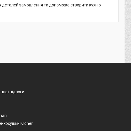
ня деталей замовлення та допоможе створити кухню
еплої підлоги
man
никосушки Kroner