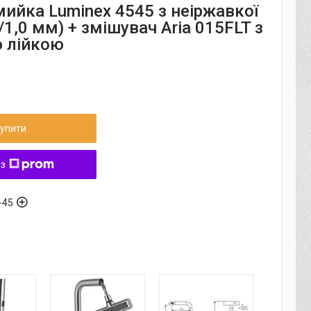
мийка Luminex 4545 з неіржавкої
0/1,0 мм) + змішувач Aria 015FLT з
 лійкою
упити
 з
-45
а