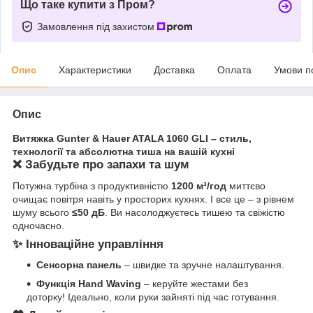
Що таке купити з Пром?
Замовлення під захистом
Опис
Характеристики
Доставка
Оплата
Умови п
Опис
Витяжка Gunter & Hauer ATALA 1060 GLI – стиль,
технології та абсолютна тиша на вашій кухні
❌ Забудьте про запахи та шум
Потужна турбіна з продуктивністю
1200 м³/год
миттєво
очищає повітря навіть у просторих кухнях. І все це – з рівнем
шуму всього
≤50 дБ
. Ви насолоджуєтесь тишею та свіжістю
одночасно.
✨ Інноваційне управління
Сенсорна панель
– швидке та зручне налаштування.
Функція Hand Waving
– керуйте жестами без
доторку! Ідеально, коли руки зайняті під час готування.