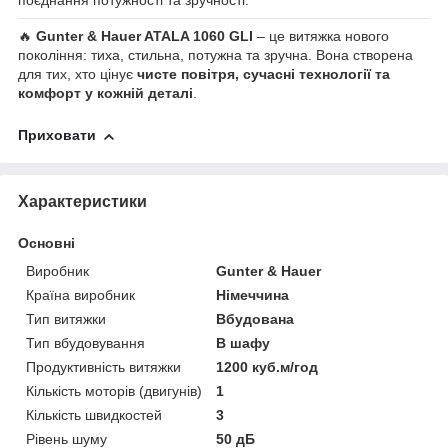
поєднання потужності та зручності.
🔥
Gunter & Hauer ATALA 1060 GLI
– це витяжка нового
покоління: тиха, стильна, потужна та зручна. Вона створена
для тих, хто цінує
чисте повітря, сучасні технології та
комфорт у кожній деталі
.
Приховати
Характеристики
Основні
Виробник
Gunter & Hauer
Країна виробник
Німеччина
Тип витяжки
Вбудована
Тип вбудовування
В шафу
Продуктивність витяжки
1200 куб.м/год
Кількість моторів (двигунів)
1
Кількість швидкостей
3
Рівень шуму
50 дБ