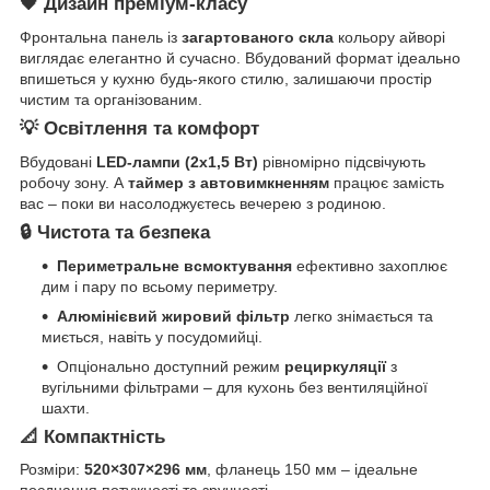
🖤 Дизайн преміум-класу
Фронтальна панель із
загартованого скла
кольору айворі
виглядає елегантно й сучасно. Вбудований формат ідеально
впишеться у кухню будь-якого стилю, залишаючи простір
чистим та організованим.
💡 Освітлення та комфорт
Вбудовані
LED-лампи (2х1,5 Вт)
рівномірно підсвічують
робочу зону. А
таймер з автовимкненням
працює замість
вас – поки ви насолоджуєтесь вечерею з родиною.
🔒 Чистота та безпека
Периметральне всмоктування
ефективно захоплює
дим і пару по всьому периметру.
Алюмінієвий жировий фільтр
легко знімається та
миється, навіть у посудомийці.
Опціонально доступний режим
рециркуляції
з
вугільними фільтрами – для кухонь без вентиляційної
шахти.
📐 Компактність
Розміри:
520×307×296 мм
, фланець 150 мм – ідеальне