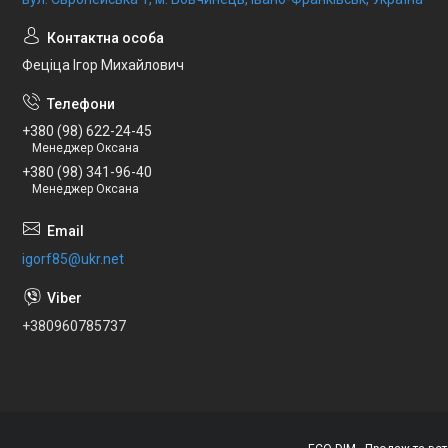
Феціца Ігор Михайлович
+380 (98) 622-24-45
Менеджер Оксана
+380 (98) 341-96-40
Менеджер Оксана
igorf85@ukr.net
+380960785737