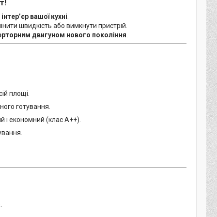
т!
інтер’єр вашої кухні
.
мінити швидкість або вимкнути пристрій.
ерторним двигуном нового покоління
.
ій площі.
ного готування.
ий і економний (клас A++).
ування.
.