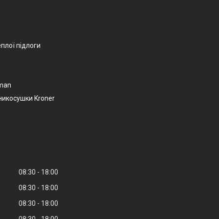
еплої підлоги
man
никосушки Kroner
08:30
18:00
08:30
18:00
08:30
18:00
08:30
18:00