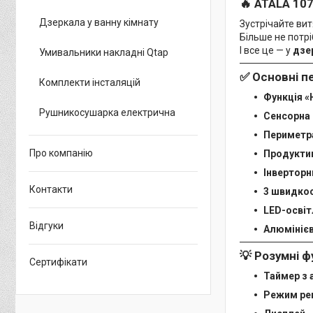
🔥
ATALA 107
Дзеркала у ванну кімнату
Зустрічайте вит
Більше не потр
І все це — у
дзе
Умивальники накладні Qtap
✅
Основні п
Комплекти інсталяцій
Функція «
Рушникосушарка електрична
Сенсорна 
Периметр
Про компанію
Продуктив
Інверторн
Контакти
3 швидкос
LED-освіт
Відгуки
Алюмінієв
💡
Розумні фу
Сертифікати
Таймер з
Режим рец