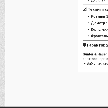
Дисплей
—
📐
Технічні 
Розміри (
Діаметр п
Колір:
чор
Фронтальн
🛡️
Гарантія:
2
Gunter & Hauer 
електроенергію
🔧 Вибір тих, хт