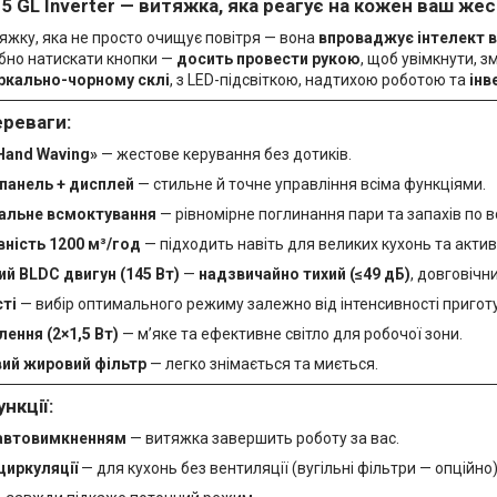
5 GL Inverter — витяжка, яка реагує на кожен ваш жес
яжку, яка не просто очищує повітря — вона
впроваджує інтелект в 
ібно натискати кнопки —
досить провести рукою
, щоб увімкнути, з
ркально-чорному склі
, з LED-підсвіткою, надтихою роботою та
інв
ереваги:
Hand Waving»
— жестове керування без дотиків.
панель + дисплей
— стильне й точне управління всіма функціями.
альне всмоктування
— рівномірне поглинання пари та запахів по вс
ність 1200 м³/год
— підходить навіть для великих кухонь та актив
ий BLDC двигун (145 Вт)
—
надзвичайно тихий (≤49 дБ)
, довговічн
ті
— вибір оптимального режиму залежно від інтенсивності пригот
лення (2×1,5 Вт)
— м’яке та ефективне світло для робочої зони.
ий жировий фільтр
— легко знімається та миється.
нкції:
 автовимкненням
— витяжка завершить роботу за вас.
иркуляції
— для кухонь без вентиляції (вугільні фільтри — опційно)