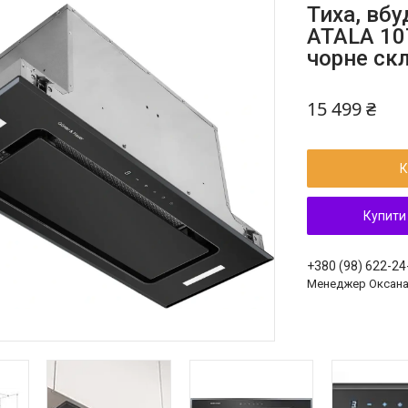
Тиха, вбу
ATALA 107
чорне ск
15 499 ₴
К
Купити
+380 (98) 622-24
Менеджер Оксан