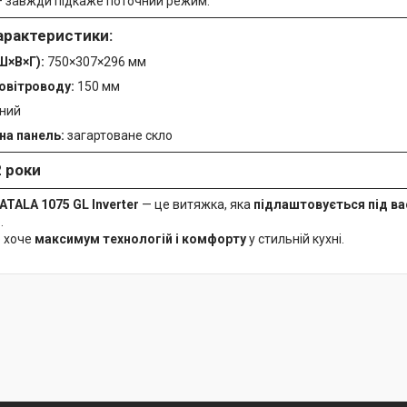
 завжди підкаже поточний режим.
характеристики:
Ш×В×Г):
750×307×296 мм
овітроводу:
150 мм
ний
а панель:
загартоване скло
 роки
ATALA 1075 GL Inverter
— це витяжка, яка
підлаштовується під ва
.
о хоче
максимум технологій і комфорту
у стильній кухні.