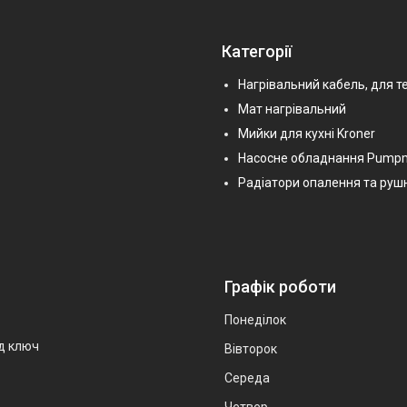
Категорії
Нагрівальний кабель, для т
Мат нагрівальний
Мийки для кухні Kroner
Насосне обладнання Pump
Радіатори опалення та руш
Графік роботи
Понеділок
ід ключ
Вівторок
Середа
Четвер