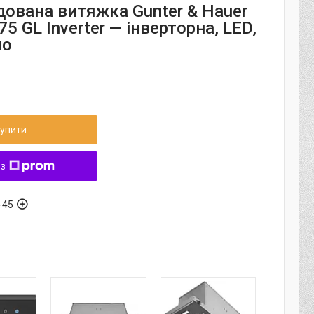
дована витяжка Gunter & Hauer
5 GL Inverter — інверторна, LED,
ло
упити
 з
-45
а