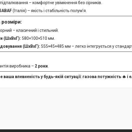
підпалювання – комфортне увімкнення без сірників.
SABAF
(Італія) – якість і стабільність полум’я.
 розміри:
орний – класичний і стильний.
и (ШхВхГ):
580×100×510 мм.
довування (ШхВхГ):
555×45×485 мм – легко інтегрується у стандарт
антія виробника –
2 роки
.
це ваша впевненість у будь-якій ситуації: газова потужність 🔥 і