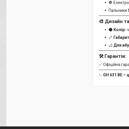
🔘 Електро
Пальники
🎨 Дизайн та
⚫
Колір:
ч
📏
Габарит
📐
Для вбу
🛠️ Гарантія:
✅ Офіційна гар
✨
GH 631 BE – 