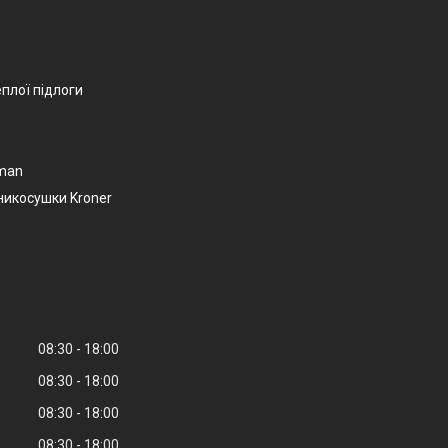
еплої підлоги
man
никосушки Kroner
08:30
18:00
08:30
18:00
08:30
18:00
08:30
18:00