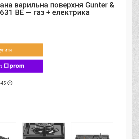
ана варильна поверхня Gunter &
631 BE — газ + електрика
упити
 з
-45
а