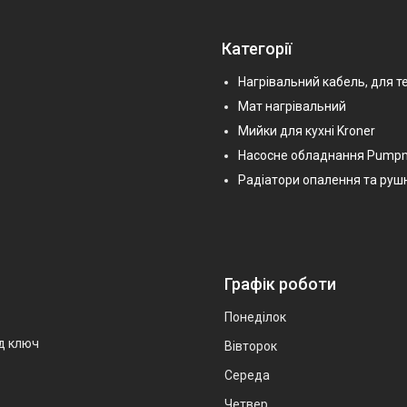
Категорії
Нагрівальний кабель, для т
Мат нагрівальний
Мийки для кухні Kroner
Насосне обладнання Pump
Радіатори опалення та руш
Графік роботи
Понеділок
ід ключ
Вівторок
Середа
Четвер