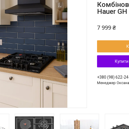
Комбінов
Hauer GH 
7 999 ₴
К
Купити
+380 (98) 622-24
Менеджер Оксан