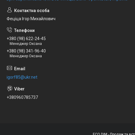
Феціца Ігор Михайлович
+380 (98) 622-24-45
Менеджер Оксана
+380 (98) 341-96-40
Менеджер Оксана
igorf85@ukr.net
+380960785737