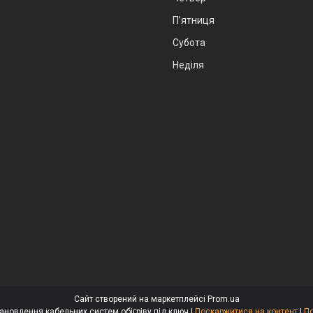
Пʼятниця
Субота
Неділя
Сайт створений на маркетплейсі
Prom.ua
ECO DIM - Продаж та встановлення кабельних систем обігріву під ключ |
Поскаржитися на контент
|
По