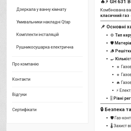
🔥⚡ GH 631 B
Дзеркала у ванну кімнату
Комбінована в
класичний газ 
Умивальники накладні Qtap
📌 Основні 
Комплекти інсталяцій
⚙️
Тип кер
🛡️
Матеріа
Рушникосушарка електрична
🪵
Решітк
🍳
Кількіс
Про компанію
🔹 Газо
🔹 Газо
Контакти
🔥 Газо
⚡ Елект
Відгуки
🎚️
Рівні ре
🔒 Безпека т
Сертифікати
🛡️ Газ-ко
🌡️ Захист 