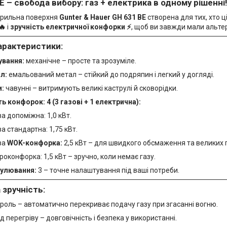
E – свобода вибору: газ + електрика в одному рішенні!
арильна поверхня
Gunter & Hauer GH 631 BE
створена для тих, хто ц
🔥
і
зручність електричної конфорки ⚡
, щоб ви завжди мали альте
характеристики:
ування:
механічне – просте та зрозуміле.
л:
емальований метал – стійкий до подряпин і легкий у догляді.
и:
чавунні – витримують великі каструлі й сковорідки.
ть конфорок: 4 (3 газові + 1 електрична):
ва допоміжна: 1,0 кВт.
ва стандартна: 1,75 кВт.
ва
WOK-конфорка:
2,5 кВт – для швидкого обсмаження та великих 
роконфорка: 1,5 кВт – зручно, коли немає газу.
гулювання:
3 – точне налаштування під ваші потреби.
а зручність:
нтроль – автоматично перекриває подачу газу при згасанні вогню.
від перегріву – довговічність і безпека у використанні.