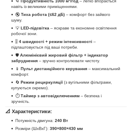
🌀
Продуктивність 1000 м³/год
– легко впорається
навіть із великими приміщеннями.
🔇
Тиха робота (≤62 дБ)
– комфорт без зайвого
шуму.
💡
LED-підсвітка
– яскраве та економне освітлення
робочої зони.
🎚️
4 швидкості + режим інтенсивності
–
підлаштовується під ваші потреби.
🛡️
Алюмінієвий жировий фільтр + індикатор
забруднення
– зручно контролювати чистоту.
📱
Пульт дистанційного керування
– максимальний
комфорт.
🔄
Режим рециркуляції
(з вугільними фільтрами,
купуються окремо).
⏱️
Таймер з автовідключенням
– безпека і
зручність.
📐 Характеристики:
Потужність двигуна:
240 Вт
Розміри (ШхВхГ):
390×800×430 мм