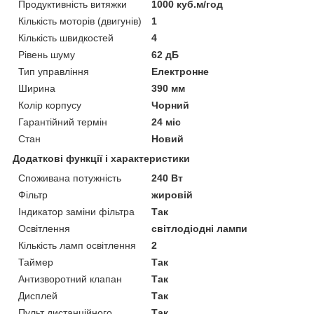
Продуктивність витяжки
1000 куб.м/год
Кількість моторів (двигунів)
1
Кількість швидкостей
4
Рівень шуму
62 дБ
Тип управління
Електронне
Ширина
390 мм
Колір корпусу
Чорний
Гарантійний термін
24 міс
Стан
Новий
Додаткові функції і характеристики
Споживана потужність
240 Вт
Фільтр
жировій
Індикатор заміни фільтра
Так
Освітлення
світлодіодні лампи
Кількість ламп освітлення
2
Таймер
Так
Антизворотний клапан
Так
Дисплей
Так
Пульт дистанційного
Так