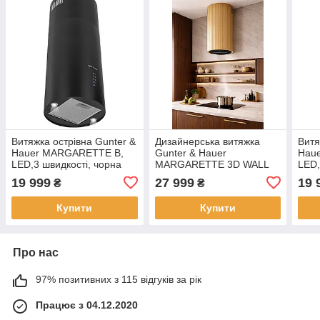
Витяжка острівна Gunter &
Дизайнерська витяжка
Витя
Hauer MARGARETTE B,
Gunter & Hauer
Hau
LED,3 швидкості, чорна
MARGARETTE 3D WALL
LED,
SD — краса і потужність
19 999
27 999
19 
₴
₴
Купити
Купити
Про нас
97% позитивних з 115 відгуків за рік
Працює з 04.12.2020