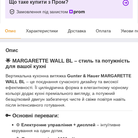
Що таке купити з Пром?
Замовлення під захистом
Опис
Характеристики
Доставка
Оплата
Умови п
Опис
🌟 MARGARETTE WALL BL – стиль та потужність
для вашої кухні
Вертикальна кухонна витяжка
Gunter & Hauer MARGARETTE
WALL BL
– це поєднання сучасного дизайну та високої
ефективності. Її циліндрична форма в елегантному чорному
кольорі додає кухні преміального вигляду, а потужний
безщітковий двигун забезпечує чисте й свіже повітря навіть
після інтенсивного готування.
🔑 Основні переваги:
⚙️
Електронне управління + дисплей
– інтуїтивне
керування на один дотик.