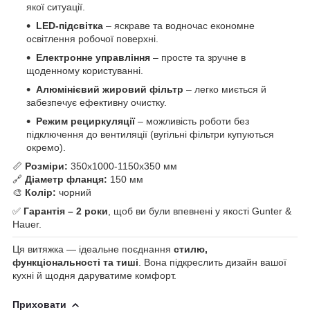
якої ситуації.
LED-підсвітка
– яскраве та водночас економне
освітлення робочої поверхні.
Електронне управління
– просте та зручне в
щоденному користуванні.
Алюмінієвий жировий фільтр
– легко миється й
забезпечує ефективну очистку.
Режим рециркуляції
– можливість роботи без
підключення до вентиляції (вугільні фільтри купуються
окремо).
📏
Розміри:
350х1000-1150х350 мм
🔗
Діаметр фланця:
150 мм
🎨
Колір:
чорний
✅
Гарантія – 2 роки
, щоб ви були впевнені у якості Gunter &
Hauer.
Ця витяжка — ідеальне поєднання
стилю,
функціональності та тиші
. Вона підкреслить дизайн вашої
кухні й щодня даруватиме комфорт.
Приховати