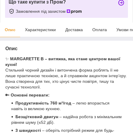
Що таке купити з Пром?
Замовлення під захистом
Опис
Характеристики
Доставка
Оплата
Умови п
Опис
✨
MARGARETTE B – витяжка, яка стане центром вашої
кухні!
Стильний чорний дизайн і витончена форма роблять її не
лише практичною технікою, а й справжнім акцентом інтер’єру.
Вона створена для тих, хто цінує чисте повітря, тишу та
сучасні технології.
🔑
Основні переваги:
Продуктивність 760 м³/год
– легко впорається
навіть із великою кухнею.
Безщітковий двигун
– надійна робота з мінімальним
рівнем шуму (≤52 дБ).
3 швидкості
– оберіть потрібний режим для будь-