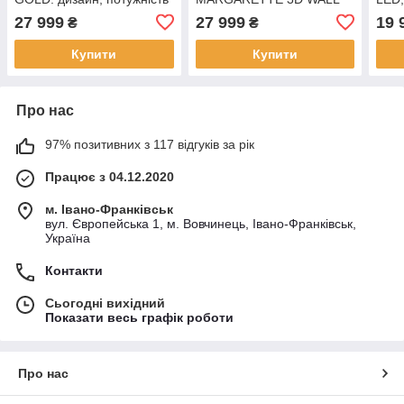
і тиша
SD — краса і потужність
27 999
27 999
19 
₴
₴
Купити
Купити
Про нас
97% позитивних з 117 відгуків за рік
Працює з 04.12.2020
м. Івано-Франківськ
вул. Європейська 1, м. Вовчинець, Івано-Франківськ,
Україна
Контакти
Сьогодні вихідний
Показати весь графік роботи
Про нас