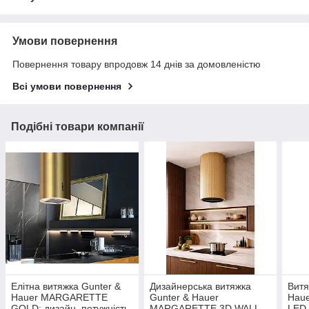
Умови повернення
Повернення товару впродовж 14 днів за домовленістю
Всі умови повернення
Подібні товари компанії
Елітна витяжка Gunter &
Дизайнерська витяжка
Витя
Hauer MARGARETTE
Gunter & Hauer
Hau
GOLD: дизайн, потужність
MARGARETTE 3D WALL
LED,