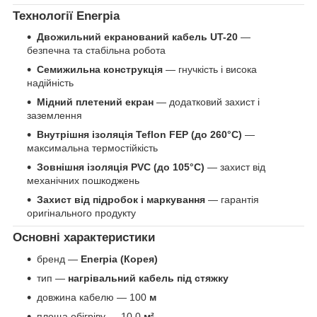
Технології Enerpia
Двожильний екранований кабель UT-20
—
безпечна та стабільна робота
Семижильна конструкція
— гнучкість і висока
надійність
Мідний плетений екран
— додатковий захист і
заземлення
Внутрішня ізоляція Teflon FEP (до 260°C)
—
максимальна термостійкість
Зовнішня ізоляція PVC (до 105°C)
— захист від
механічних пошкоджень
Захист від підробок і маркування
— гарантія
оригінального продукту
Основні характеристики
бренд —
Enerpia (Корея)
тип —
нагрівальний кабель під стяжку
довжина кабелю — 100
м
площа обігріву — 10.0
м²