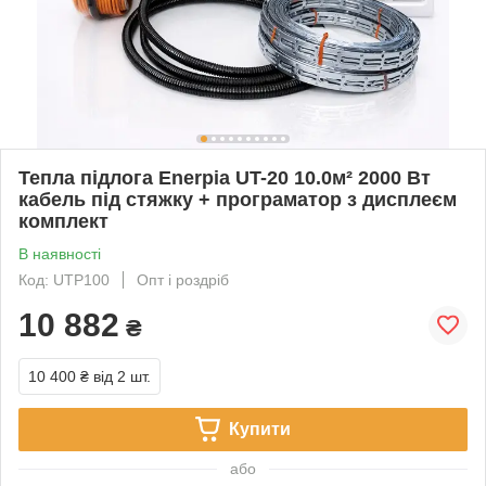
Тепла підлога Enerpia UT-20 10.0м² 2000 Вт
кабель під стяжку + програматор з дисплеєм
комплект
В наявності
Код: UTР100
Опт і роздріб
10 882
₴
10 400 ₴
від 2 шт.
Купити
або