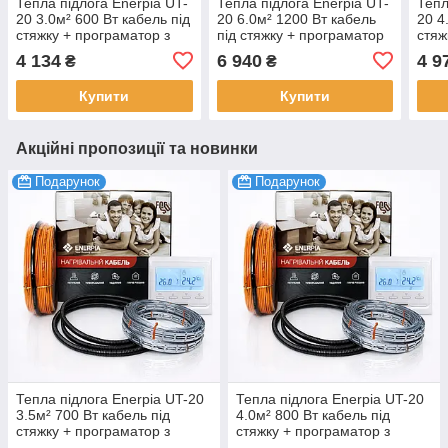
Тепла підлога Enerpia UT-
Тепла підлога Enerpia UT-
Тепл
20 3.0м² 600 Вт кабель під
20 6.0м² 1200 Вт кабель
20 4
стяжку + програматор з
під стяжку + програматор
стяж
дисплеєм комплект
з дисплеєм комплект
дисп
4 134
6 940
4 9
₴
₴
Купити
Купити
Акційні пропозиції та новинки
Подарунок
Подарунок
Тепла підлога Enerpia UT-20
Тепла підлога Enerpia UT-20
3.5м² 700 Вт кабель під
4.0м² 800 Вт кабель під
стяжку + програматор з
стяжку + програматор з
дисплеєм комплект
дисплеєм комплект