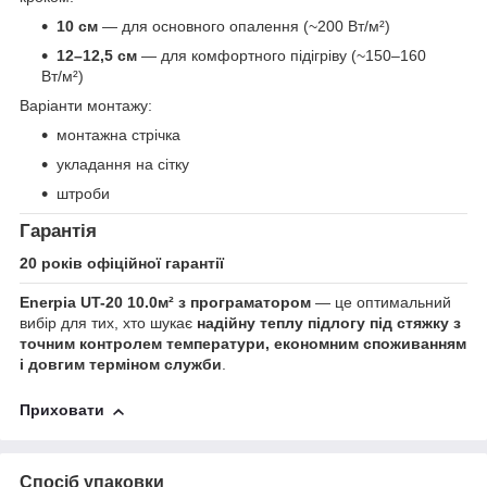
10 см
— для основного опалення (~200 Вт/м²)
12–12,5 см
— для комфортного підігріву (~150–160
Вт/м²)
Варіанти монтажу:
монтажна стрічка
укладання на сітку
штроби
Гарантія
20 років офіційної гарантії
Enerpia UT-20 10.0м² з програматором
— це оптимальний
вибір для тих, хто шукає
надійну теплу підлогу під стяжку з
точним контролем температури, економним споживанням
і довгим терміном служби
.
Приховати
Спосіб упаковки