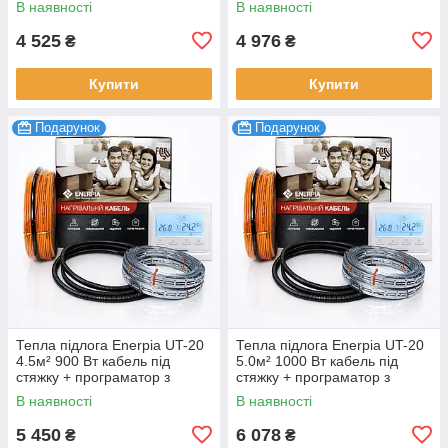
В наявності
В наявності
4 525
4 976
₴
₴
Купити
Купити
Подарунок
Подарунок
Тепла підлога Enerpia UT-20
Тепла підлога Enerpia UT-20
4.5м² 900 Вт кабель під
5.0м² 1000 Вт кабель під
стяжку + програматор з
стяжку + програматор з
дисплеєм комплект
дисплеєм комплект
В наявності
В наявності
5 450
6 078
₴
₴