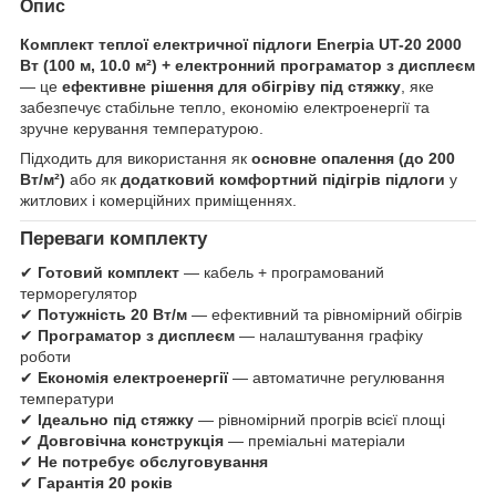
Опис
Комплект теплої електричної підлоги Enerpia UT-20 2000
Вт (100 м, 10.0 м²) + електронний програматор з дисплеєм
— це
ефективне рішення для обігріву під стяжку
, яке
забезпечує стабільне тепло, економію електроенергії та
зручне керування температурою.
Підходить для використання як
основне опалення (до 200
Вт/м²)
або як
додатковий комфортний підігрів підлоги
у
житлових і комерційних приміщеннях.
Переваги комплекту
✔
Готовий комплект
— кабель + програмований
терморегулятор
✔
Потужність 20 Вт/м
— ефективний та рівномірний обігрів
✔
Програматор з дисплеєм
— налаштування графіку
роботи
✔
Економія електроенергії
— автоматичне регулювання
температури
✔
Ідеально під стяжку
— рівномірний прогрів всієї площі
✔
Довговічна конструкція
— преміальні матеріали
✔
Не потребує обслуговування
✔
Гарантія 20 років