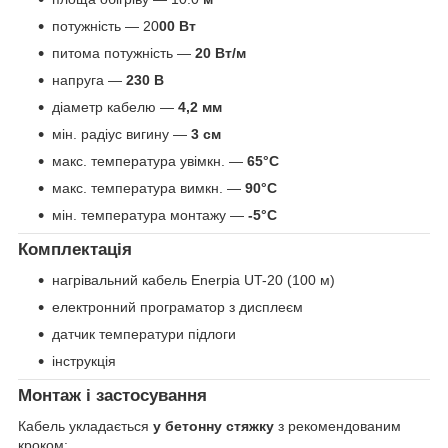
потужність — 20
00 Вт
питома потужність —
20 Вт/м
напруга —
230 В
діаметр кабелю —
4,2 мм
мін. радіус вигину —
3 см
макс. температура увімкн. —
65°C
макс. температура вимкн. —
90°C
мін. температура монтажу —
-5°C
Комплектація
нагрівальний кабель Enerpia UT-20 (100 м)
електронний програматор з дисплеєм
датчик температури підлоги
інструкція
Монтаж і застосування
Кабель укладається
у бетонну стяжку
з рекомендованим
кроком: